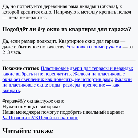
Да, но потребуется деревянная рама-вкладыш (обсада), к
которой крепится окно. Напрямую к металлу крепить нельзя
— пена не держится.
Подойдёт ли б/у окно из квартиры для гаража?
Да, если размер подходит. Квартирное окно для гаража —
даже избыточное по качеству.
Установка своими руками
— за
2–3 часа.
Похожие статьи:
Пластиковые двери для террасы и веранды:
какие выбрать и не переплатить
,
Жалюзи на пластиковые
окна без сверления: как повесить, не испортив раму
,
Жалюзи
на пластиковые окна: виды, размеры, крепление — как
выбрать
.
#
гараж
#
б/у окна
#
глухое окно
Нужна помощь с выбором?
Наши менеджеры помогут подобрать идеальный вариант
📞 Позвонить
VK
Перейти в каталог
Читайте также