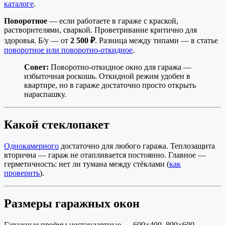
каталоге
.
Поворотное
— если работаете в гараже с краской,
растворителями, сваркой. Проветривание критично для
здоровья. Б/у — от
2 500 ₽
. Разница между типами — в статье
поворотное или поворотно-откидное
.
Совет:
Поворотно-откидное окно для гаража —
избыточная роскошь. Откидной режим удобен в
квартире, но в гараже достаточно просто открыть
нараспашку.
Какой стеклопакет
Однокамерного
достаточно для любого гаража. Теплозащита
вторична — гараж не отапливается постоянно. Главное —
герметичность: нет ли тумана между стёклами (
как
проверить
).
Размеры гаражных окон
Гаражные проёмы нестандартные — 600×400, 800×600,