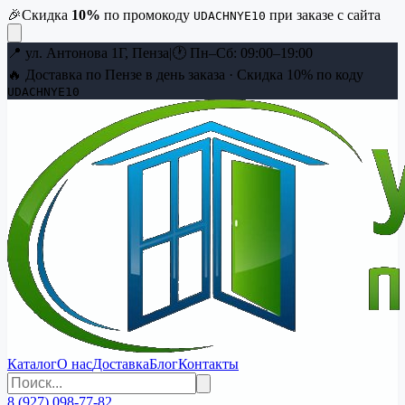
🎉
Скидка
10
%
по промокоду
при заказе с сайта
UDACHNYE10
📍
ул. Антонова 1Г, Пенза
|
🕐
Пн–Сб: 09:00–19:00
🔥 Доставка по Пензе в день заказа · Скидка
10
% по коду
UDACHNYE10
Каталог
О нас
Доставка
Блог
Контакты
8 (927) 098-77-82