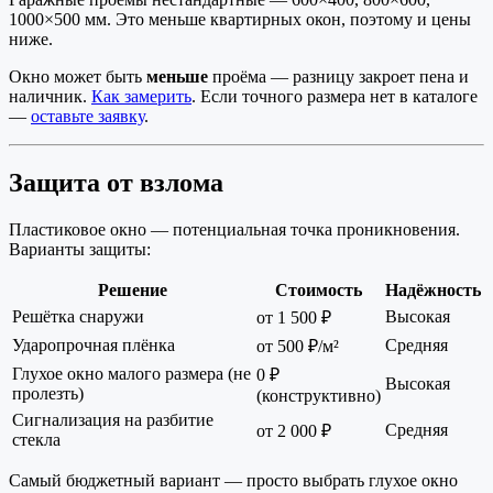
1000×500 мм. Это меньше квартирных окон, поэтому и цены
ниже.
Окно может быть
меньше
проёма — разницу закроет пена и
наличник.
Как замерить
. Если точного размера нет в каталоге
—
оставьте заявку
.
Защита от взлома
Пластиковое окно — потенциальная точка проникновения.
Варианты защиты:
Решение
Стоимость
Надёжность
Решётка снаружи
Высокая
от 1 500 ₽
Ударопрочная плёнка
Средняя
от 500 ₽/м²
Глухое окно малого размера (не
0 ₽
Высокая
пролезть)
(конструктивно)
Сигнализация на разбитие
Средняя
от 2 000 ₽
стекла
Самый бюджетный вариант — просто выбрать глухое окно