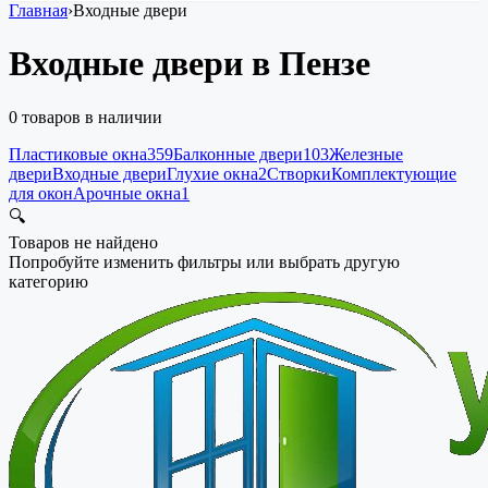
Главная
›
Входные двери
Входные двери в Пензе
0
товаров в наличии
Пластиковые окна
359
Балконные двери
103
Железные
двери
Входные двери
Глухие окна
2
Створки
Комплектующие
для окон
Арочные окна
1
🔍
Товаров не найдено
Попробуйте изменить фильтры или выбрать другую
категорию