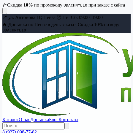
🎉
Скидка
10
%
по промокоду
при заказе с сайта
UDACHNYE10
📍
ул. Антонова 1Г, Пенза
|
🕐
Пн–Сб: 09:00–19:00
🔥 Доставка по Пензе в день заказа · Скидка
10
% по коду
UDACHNYE10
Каталог
О нас
Доставка
Блог
Контакты
8 (927) 098-77-82