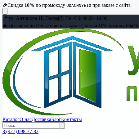
🎉
Скидка
10
%
по промокоду
при заказе с сайта
UDACHNYE10
📍
ул. Антонова 1Г, Пенза
|
🕐
Пн–Сб: 09:00–19:00
🔥 Доставка по Пензе в день заказа · Скидка
10
% по коду
UDACH
Каталог
О нас
Доставка
Блог
Контакты
8 (927) 098-77-82