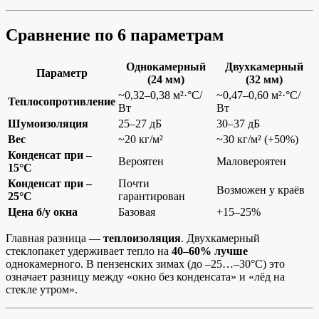
Сравнение по 6 параметрам
Однокамерный
Двухкамерный
Параметр
(24 мм)
(32 мм)
~0,32–0,38 м²·°C/
~0,47–0,60 м²·°C/
Теплосопротивление
Вт
Вт
Шумоизоляция
25–27 дБ
30–37 дБ
Вес
~20 кг/м²
~30 кг/м² (+50%)
Конденсат при –
Вероятен
Маловероятен
15°C
Конденсат при –
Почти
Возможен у краёв
25°C
гарантирован
Цена б/у окна
Базовая
+15–25%
Главная разница —
теплоизоляция
. Двухкамерный
стеклопакет удерживает тепло на
40–60% лучше
однокамерного. В пензенских зимах (до –25…–30°C) это
означает разницу между «окно без конденсата» и «лёд на
стекле утром».