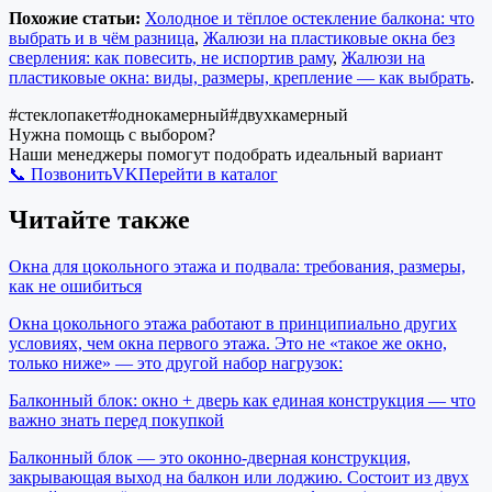
Похожие статьи:
Холодное и тёплое остекление балкона: что
выбрать и в чём разница
,
Жалюзи на пластиковые окна без
сверления: как повесить, не испортив раму
,
Жалюзи на
пластиковые окна: виды, размеры, крепление — как выбрать
.
#
стеклопакет
#
однокамерный
#
двухкамерный
Нужна помощь с выбором?
Наши менеджеры помогут подобрать идеальный вариант
📞 Позвонить
VK
Перейти в каталог
Читайте также
Окна для цокольного этажа и подвала: требования, размеры,
как не ошибиться
Окна цокольного этажа работают в принципиально других
условиях, чем окна первого этажа. Это не «такое же окно,
только ниже» — это другой набор нагрузок:
Балконный блок: окно + дверь как единая конструкция — что
важно знать перед покупкой
Балконный блок — это оконно-дверная конструкция,
закрывающая выход на балкон или лоджию. Состоит из двух