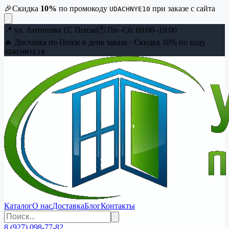
🎉
Скидка
10
%
по промокоду
при заказе с сайта
UDACHNYE10
📍
ул. Антонова 1Г, Пенза
|
🕐
Пн–Сб: 09:00–19:00
🔥 Доставка по Пензе в день заказа · Скидка
10
% по коду
UDACHNYE10
Каталог
О нас
Доставка
Блог
Контакты
8 (927) 098-77-82