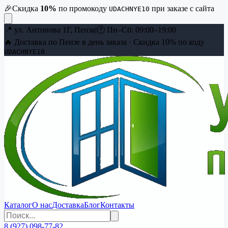
🎉
Скидка
10
%
по промокоду
при заказе с сайта
UDACHNYE10
📍
ул. Антонова 1Г, Пенза
|
🕐
Пн–Сб: 09:00–19:00
🔥 Доставка по Пензе в день заказа · Скидка
10
% по коду
UDACHNYE10
Каталог
О нас
Доставка
Блог
Контакты
8 (927) 098-77-82