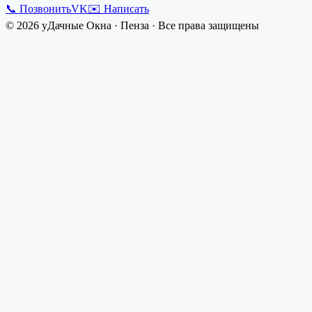
📞 Позвонить
VK
✉️ Написать
©
2026
уДачные Окна
·
Пенза
· Все права защищены