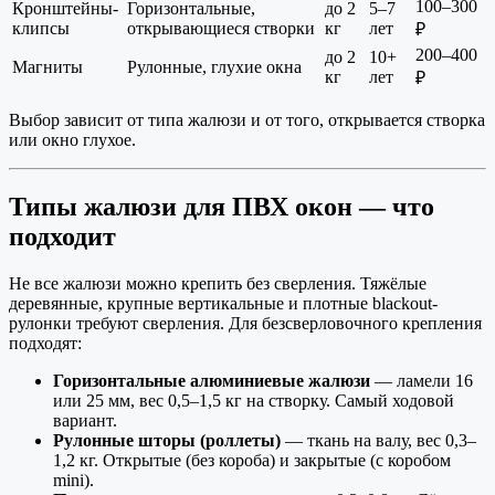
100–300
Кронштейны-
Горизонтальные,
до 2
5–7
клипсы
открывающиеся створки
кг
лет
₽
200–400
до 2
10+
Магниты
Рулонные, глухие окна
кг
лет
₽
Выбор зависит от типа жалюзи и от того, открывается створка
или окно глухое.
Типы жалюзи для ПВХ окон — что
подходит
Не все жалюзи можно крепить без сверления. Тяжёлые
деревянные, крупные вертикальные и плотные blackout-
рулонки требуют сверления. Для безсверловочного крепления
подходят:
Горизонтальные алюминиевые жалюзи
— ламели 16
или 25 мм, вес 0,5–1,5 кг на створку. Самый ходовой
вариант.
Рулонные шторы (роллеты)
— ткань на валу, вес 0,3–
1,2 кг. Открытые (без короба) и закрытые (с коробом
mini).