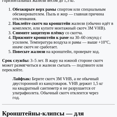
горизонтальных жалюзи весом до 1,5 кг.
Обезжирьте верх рамы
спиртом или специальным
обезжиривателем. Пыль и жир — главная причина
отклеивания.
Наклейте скотч на кронштейн
жалюзи (обычно идёт в
комплекте, или купите монтажный скотч 3М VHB).
Снимите защитную плёнку
со скотча.
Прижмите кронштейн к раме
на 30–60 секунд с
усилием. Температура воздуха и рамы — выше +10°C,
иначе скотч не сработает.
Повесьте жалюзи
на кронштейн, проверьте ход.
Срок службы:
3–5 лет. В жару на южной стороне скотч
может размягчиться и жалюзи съехать — подтяните или
переклейте.
Лайфхак:
Берите скотч 3М VHB, а не обычный
двусторонний из канцтоваров. VHB держит 1,5 кг
на квадратный сантиметр и не разрушается от
ультрафиолета. Обычный скотч отклеится через
год.
Кронштейны-клипсы — для