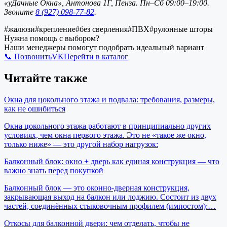
«уДачные Окна», Антонова 1Г, Пенза. Пн–Сб 09:00–19:00.
Звоните
8 (927) 098-77-82
.
#
жалюзи
#
крепление
#
без сверления
#
ПВХ
#
рулонные шторы
Нужна помощь с выбором?
Наши менеджеры помогут подобрать идеальный вариант
📞 Позвонить
VK
Перейти в каталог
Читайте также
Окна для цокольного этажа и подвала: требования, размеры,
как не ошибиться
Окна цокольного этажа работают в принципиально других
условиях, чем окна первого этажа. Это не «такое же окно,
только ниже» — это другой набор нагрузок:
Балконный блок: окно + дверь как единая конструкция — что
важно знать перед покупкой
Балконный блок — это оконно-дверная конструкция,
закрывающая выход на балкон или лоджию. Состоит из двух
частей, соединённых стыковочным профилем (импостом):…
Откосы для балконной двери: чем отделать, чтобы не