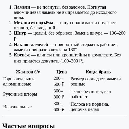
Ламели
— не погнуты, без заломов. Погнутая
алюминиевая ламель не выправляется до исходного
вида.
Механизм подъёма
— шнур поднимает и опускает
плавно, без заеданий.
Шнур
— целый, без обрывов. Замена шнура — 100–200
₽.
Наклон ламелей
— поворотный стержень работает,
ламели поворачиваются на 180°.
Крепёж
— клипсы или кронштейны в комплекте. Без
них придётся докупать (100–300 ₽).
Жалюзи б/у
Цена
Когда брать
200–
Горизонтальные
Размер совпадает, ламели
алюминиевые
ровные
500 ₽
300–
Ткань без пятен, вал
Рулонные шторы
работает
800 ₽
300–
Полоса не порвана,
Вертикальные
цепочка целая
600 ₽
Частые вопросы