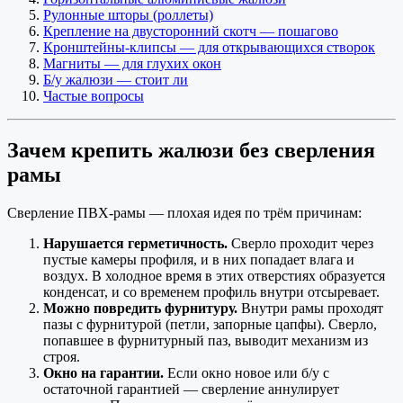
Рулонные шторы (роллеты)
Крепление на двусторонний скотч — пошагово
Кронштейны-клипсы — для открывающихся створок
Магниты — для глухих окон
Б/у жалюзи — стоит ли
Частые вопросы
Зачем крепить жалюзи без сверления
рамы
Сверление ПВХ-рамы — плохая идея по трём причинам:
Нарушается герметичность.
Сверло проходит через
пустые камеры профиля, и в них попадает влага и
воздух. В холодное время в этих отверстиях образуется
конденсат, и со временем профиль внутри отсыревает.
Можно повредить фурнитуру.
Внутри рамы проходят
пазы с фурнитурой (петли, запорные цапфы). Сверло,
попавшее в фурнитурный паз, выводит механизм из
строя.
Окно на гарантии.
Если окно новое или б/у с
остаточной гарантией — сверление аннулирует