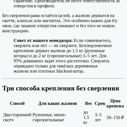
гарантию. Производитель не несёт ответственность за
отверстия в профиле.
Без сверления рама остаётся целой, а жалюзи держатся на
скотче, клипсах или магнитах. Это особенно важно для б/у
окон, где лишние отверстия снижают и без того не новую
конструкцию.
Совет от нашего менеджера:
Если сомневаетесь,
сверлить или нет — не сверлите. Безсверловочное
крепление держит жалюзи до 1,5 кг (рулонные
шторы) и до 2 кг (горизонтальные) 3–5 лет. Для
95% домашних задач этого достаточно. Сверлить
оправдано только для тяжёлых деревянных
жалюзи или плотных blackout-штор.
Три способа крепления без сверления
Цена
Способ
Для каких жалюзи
Вес
Срок
крепежа
до
Двусторонний
Рулонные, мини-
3–5
1,5
50–150 ₽
скотч
горизонтальные
лет
кг