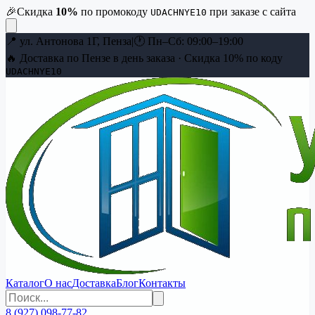
🎉
Скидка
10
%
по промокоду
при заказе с сайта
UDACHNYE10
📍
ул. Антонова 1Г, Пенза
|
🕐
Пн–Сб: 09:00–19:00
🔥 Доставка по Пензе в день заказа · Скидка
10
% по коду
UDACHNYE10
Каталог
О нас
Доставка
Блог
Контакты
8 (927) 098-77-82