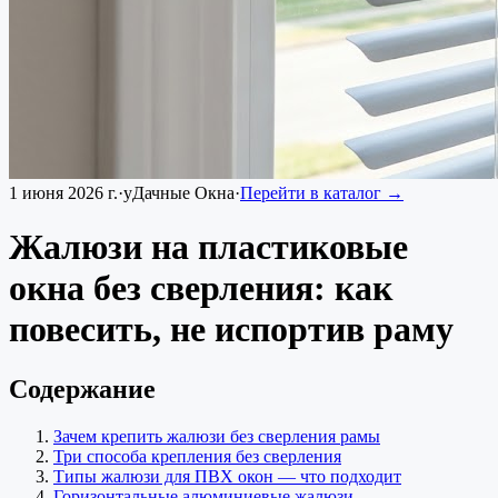
1 июня 2026 г.
·
уДачные Окна
·
Перейти в каталог →
Жалюзи на пластиковые
окна без сверления: как
повесить, не испортив раму
Содержание
Зачем крепить жалюзи без сверления рамы
Три способа крепления без сверления
Типы жалюзи для ПВХ окон — что подходит
Горизонтальные алюминиевые жалюзи