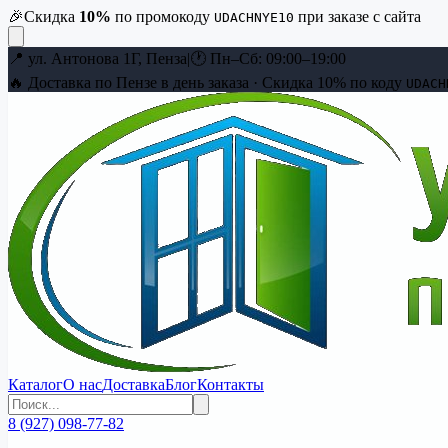
🎉
Скидка
10
%
по промокоду
при заказе с сайта
UDACHNYE10
📍
ул. Антонова 1Г, Пенза
|
🕐
Пн–Сб: 09:00–19:00
🔥 Доставка по Пензе в день заказа · Скидка
10
% по коду
UDACH
Каталог
О нас
Доставка
Блог
Контакты
8 (927) 098-77-82