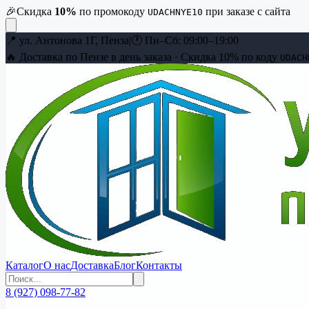
🎉
Скидка
10
%
по промокоду
при заказе с сайта
UDACHNYE10
📍
ул. Антонова 1Г, Пенза
|
🕐
Пн–Сб: 09:00–19:00
🔥 Доставка по Пензе в день заказа · Скидка
10
% по коду
UDACH
Каталог
О нас
Доставка
Блог
Контакты
8 (927) 098-77-82