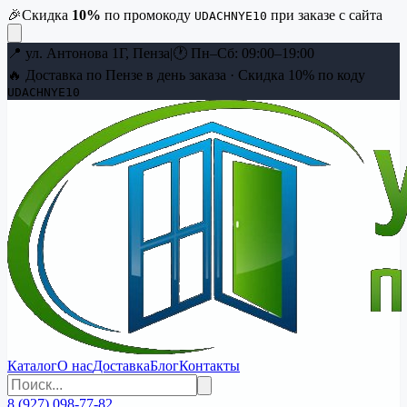
🎉
Скидка
10
%
по промокоду
при заказе с сайта
UDACHNYE10
📍
ул. Антонова 1Г, Пенза
|
🕐
Пн–Сб: 09:00–19:00
🔥 Доставка по Пензе в день заказа · Скидка
10
% по коду
UDACHNYE10
Каталог
О нас
Доставка
Блог
Контакты
8 (927) 098-77-82