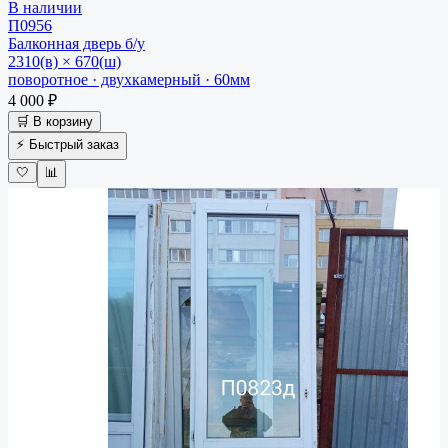
В наличии
П0956
Балконная дверь
б/у
2310(в) × 670(ш)
поворотное · двухкамерный · 60мм
4 000 ₽
🛒 В корзину
⚡ Быстрый заказ
🤍
📊