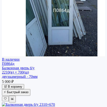
В наличии
П0864д
Балконная дверь
б/у
2210(в) × 700(ш)
двухкамерный · 70мм
5 000 ₽
🛒 В корзину
⚡ Быстрый заказ
🤍
📊