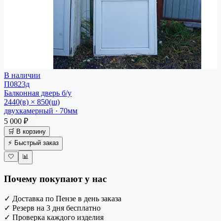
В наличии
П0823д
Балконная дверь
б/у
2440(в) × 850(ш)
двухкамерный · 70мм
5 000 ₽
🛒 В корзину
⚡ Быстрый заказ
🤍
📊
Почему покупают у нас
✓
Доставка по Пензе в день заказа
✓
Резерв на 3 дня бесплатно
✓
Проверка каждого изделия