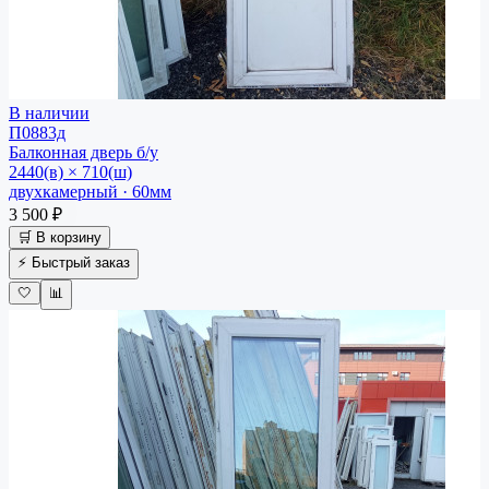
В наличии
П0883д
Балконная дверь
б/у
2440(в) × 710(ш)
двухкамерный · 60мм
3 500 ₽
🛒 В корзину
⚡ Быстрый заказ
🤍
📊