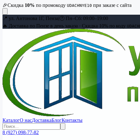
🎉
Скидка
10
%
по промокоду
при заказе с сайта
UDACHNYE10
📍
ул. Антонова 1Г, Пенза
|
🕐
Пн–Сб: 09:00–19:00
🔥 Доставка по Пензе в день заказа · Скидка
10
% по коду
UDACH
Каталог
О нас
Доставка
Блог
Контакты
8 (927) 098-77-82