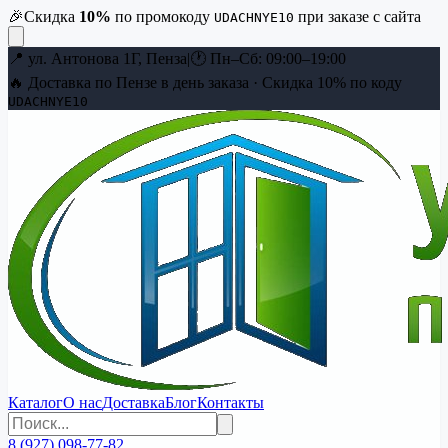
🎉
Скидка
10
%
по промокоду
при заказе с сайта
UDACHNYE10
📍
ул. Антонова 1Г, Пенза
|
🕐
Пн–Сб: 09:00–19:00
🔥 Доставка по Пензе в день заказа · Скидка
10
% по коду
UDACHNYE10
Каталог
О нас
Доставка
Блог
Контакты
8 (927) 098-77-82