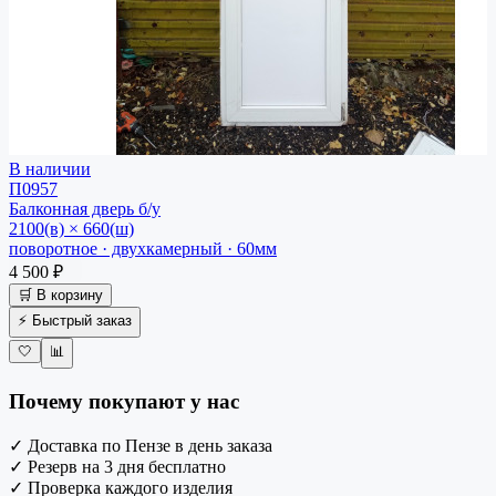
В наличии
П0957
Балконная дверь
б/у
2100(в) × 660(ш)
поворотное · двухкамерный · 60мм
4 500 ₽
🛒 В корзину
⚡ Быстрый заказ
🤍
📊
Почему покупают у нас
✓
Доставка по Пензе в день заказа
✓
Резерв на 3 дня бесплатно
✓
Проверка каждого изделия