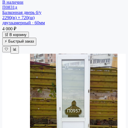
В наличии
П0831д
Балконная дверь
б/у
2290(в) × 720(ш)
двухкамерный · 60мм
4 000 ₽
🛒 В корзину
⚡ Быстрый заказ
🤍
📊