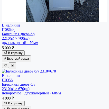
В наличии
П0864д
Балконная дверь
б/у
2210(в) × 700(ш)
двухкамерный · 70мм
5 000 ₽
🛒 В корзину
⚡ Быстрый заказ
🤍
📊
В наличии
П0956
Балконная дверь
б/у
2310(в) × 670(ш)
поворотное · двухкамерный · 60мм
4 000 ₽
🛒 В корзину
⚡ Быстрый заказ