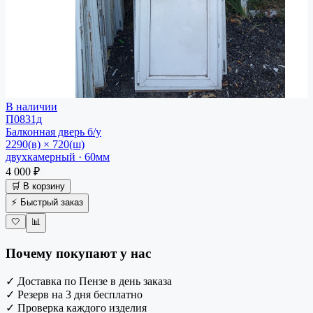
В наличии
П0831д
Балконная дверь
б/у
2290(в) × 720(ш)
двухкамерный · 60мм
4 000 ₽
🛒 В корзину
⚡ Быстрый заказ
🤍
📊
Почему покупают у нас
✓
Доставка по Пензе в день заказа
✓
Резерв на 3 дня бесплатно
✓
Проверка каждого изделия