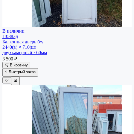
В наличии
П0883д
Балконная дверь
б/у
2440(в) × 710(ш)
двухкамерный · 60мм
3 500 ₽
🛒 В корзину
⚡ Быстрый заказ
🤍
📊