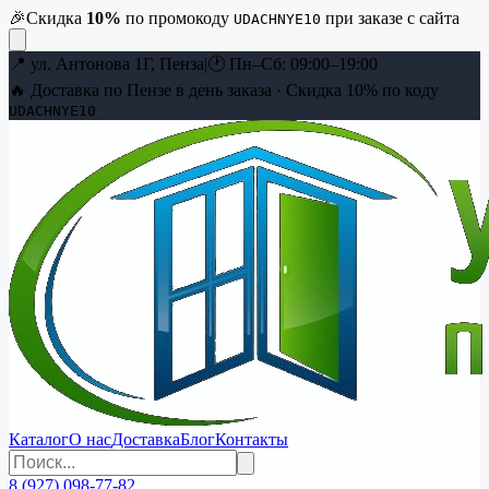
🎉
Скидка
10
%
по промокоду
при заказе с сайта
UDACHNYE10
📍
ул. Антонова 1Г, Пенза
|
🕐
Пн–Сб: 09:00–19:00
🔥 Доставка по Пензе в день заказа · Скидка
10
% по коду
UDACHNYE10
Каталог
О нас
Доставка
Блог
Контакты
8 (927) 098-77-82