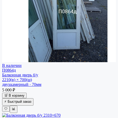
В наличии
П0864д
Балконная дверь
б/у
2210(в) × 700(ш)
двухкамерный · 70мм
5 000 ₽
🛒 В корзину
⚡ Быстрый заказ
🤍
📊