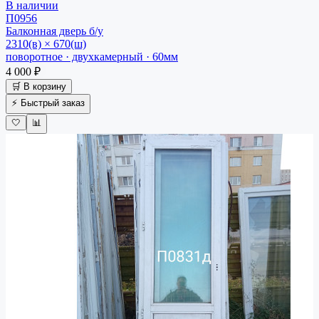
В наличии
П0956
Балконная дверь
б/у
2310(в) × 670(ш)
поворотное · двухкамерный · 60мм
4 000 ₽
🛒 В корзину
⚡ Быстрый заказ
🤍
📊