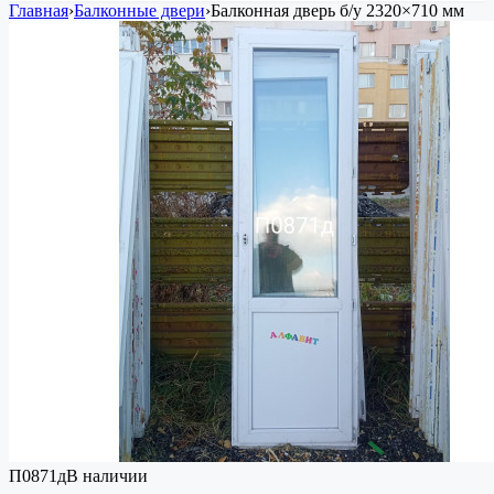
Главная
›
Балконные двери
›
Балконная дверь
б/у
2320×710 мм
П0871д
В наличии