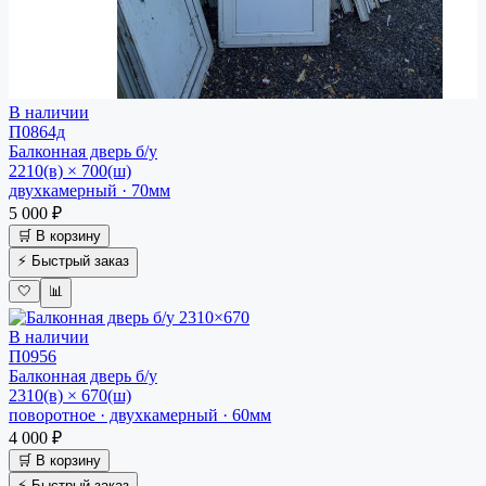
В наличии
П0864д
Балконная дверь
б/у
2210(в) × 700(ш)
двухкамерный · 70мм
5 000 ₽
🛒 В корзину
⚡ Быстрый заказ
🤍
📊
В наличии
П0956
Балконная дверь
б/у
2310(в) × 670(ш)
поворотное · двухкамерный · 60мм
4 000 ₽
🛒 В корзину
⚡ Быстрый заказ