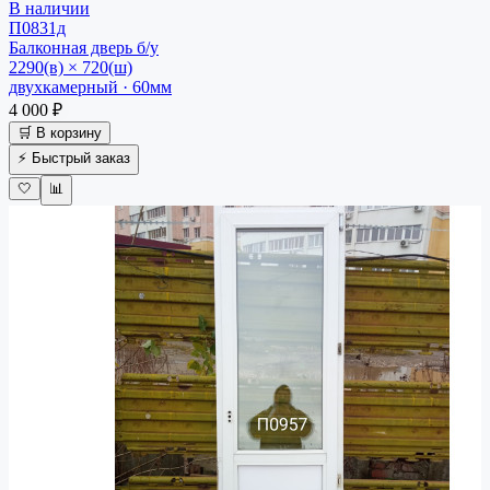
В наличии
П0831д
Балконная дверь
б/у
2290(в) × 720(ш)
двухкамерный · 60мм
4 000 ₽
🛒 В корзину
⚡ Быстрый заказ
🤍
📊