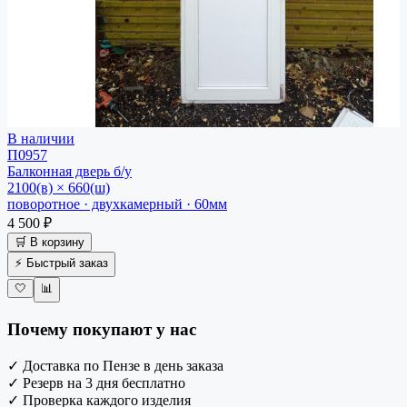
В наличии
П0957
Балконная дверь
б/у
2100(в) × 660(ш)
поворотное · двухкамерный · 60мм
4 500 ₽
🛒 В корзину
⚡ Быстрый заказ
🤍
📊
Почему покупают у нас
✓
Доставка по Пензе в день заказа
✓
Резерв на 3 дня бесплатно
✓
Проверка каждого изделия