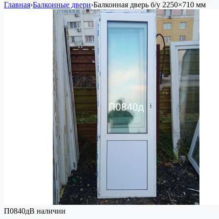
Главная
›
Балконные двери
›
Балконная дверь
б/у
2250×710 мм
П0840д
В наличии