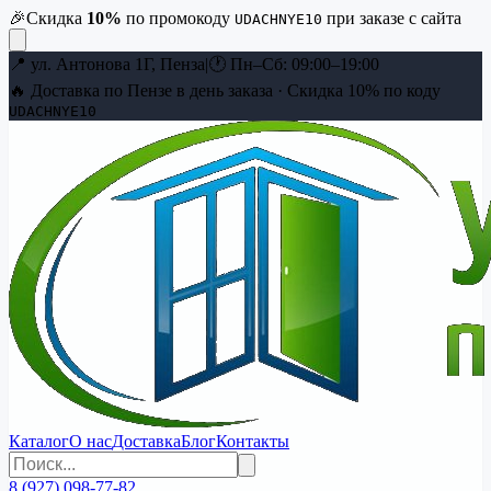
🎉
Скидка
10
%
по промокоду
при заказе с сайта
UDACHNYE10
📍
ул. Антонова 1Г, Пенза
|
🕐
Пн–Сб: 09:00–19:00
🔥 Доставка по Пензе в день заказа · Скидка
10
% по коду
UDACHNYE10
Каталог
О нас
Доставка
Блог
Контакты
8 (927) 098-77-82