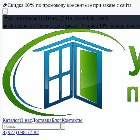
🎉
Скидка
10
%
по промокоду
при заказе с сайта
UDACHNYE10
📍
ул. Антонова 1Г, Пенза
|
🕐
Пн–Сб: 09:00–19:00
🔥 Доставка по Пензе в день заказа · Скидка
10
% по коду
UDACH
Каталог
О нас
Доставка
Блог
Контакты
8 (927) 098-77-82