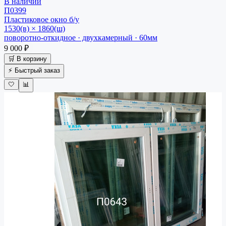
В наличии
П0399
Пластиковое окно
б/у
1530(в) × 1860(ш)
поворотно-откидное · двухкамерный · 60мм
9 000 ₽
🛒 В корзину
⚡ Быстрый заказ
🤍
📊