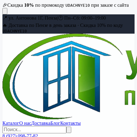
🎉
Скидка
10
%
по промокоду
при заказе с сайта
UDACHNYE10
📍
ул. Антонова 1Г, Пенза
|
🕐
Пн–Сб: 09:00–19:00
🔥 Доставка по Пензе в день заказа · Скидка
10
% по коду
UDACHNYE10
Каталог
О нас
Доставка
Блог
Контакты
8 (927) 098-77-82