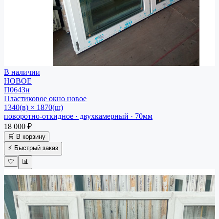
В наличии
НОВОЕ
П0643н
Пластиковое окно
новое
1340(в) × 1870(ш)
поворотно-откидное · двухкамерный · 70мм
18 000 ₽
🛒 В корзину
⚡ Быстрый заказ
🤍
📊