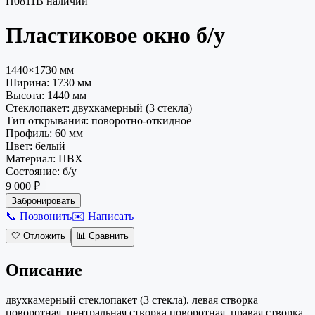
П0811
В наличии
Пластиковое окно
б/у
1440×1730 мм
Ширина:
1730
мм
Высота:
1440
мм
Стеклопакет
:
двухкамерный (3 стекла)
Тип открывания
:
поворотно-откидное
Профиль
:
60 мм
Цвет
:
белый
Материал
:
ПВХ
Состояние
:
б/у
9 000 ₽
Забронировать
📞 Позвонить
✉️ Написать
🤍
Отложить
📊
Сравнить
Описание
двухкамерный стеклопакет (3 стекла). левая створка
поворотная, центральная створка поворотная, правая створка