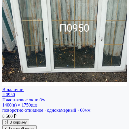
В наличии
П0950
Пластиковое окно
б/у
1400(в) × 1750(ш)
поворотно-откидное · однокамерный · 60мм
8 500 ₽
🛒 В корзину
⚡ Быстрый заказ