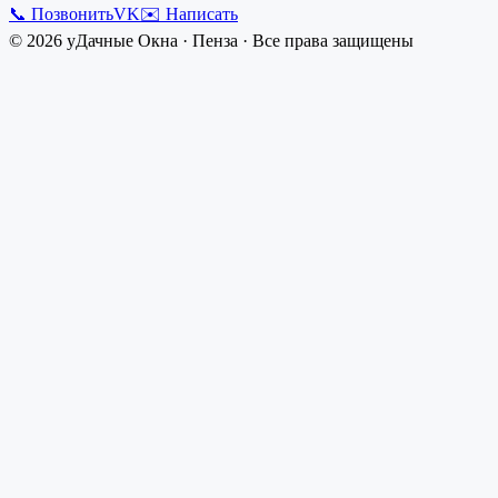
📞 Позвонить
VK
✉️ Написать
©
2026
уДачные Окна
·
Пенза
· Все права защищены