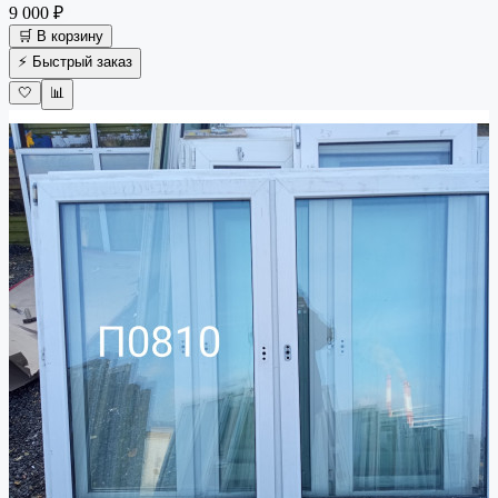
9 000 ₽
🛒 В корзину
⚡ Быстрый заказ
🤍
📊