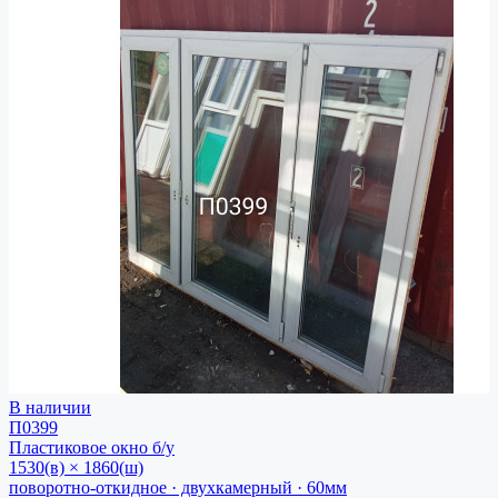
В наличии
П0399
Пластиковое окно
б/у
1530(в) × 1860(ш)
поворотно-откидное · двухкамерный · 60мм