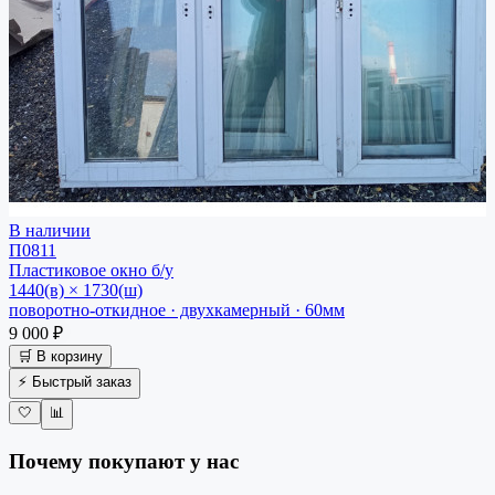
В наличии
П0811
Пластиковое окно
б/у
1440(в) × 1730(ш)
поворотно-откидное · двухкамерный · 60мм
9 000 ₽
🛒 В корзину
⚡ Быстрый заказ
🤍
📊
Почему покупают у нас