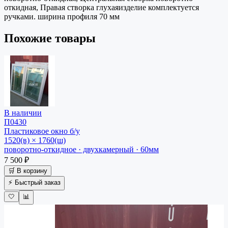
откидная, Правая створка глухаяизделие комплектуется
ручками. ширина профиля 70 мм
Похожие товары
В наличии
П0430
Пластиковое окно
б/у
1520(в) × 1760(ш)
поворотно-откидное · двухкамерный · 60мм
7 500 ₽
🛒 В корзину
⚡ Быстрый заказ
🤍
📊