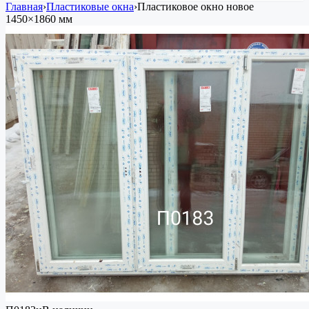
Главная
›
Пластиковые окна
›
Пластиковое окно
новое
1450×1860 мм