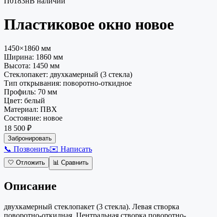
П0183н
В наличии
Пластиковое окно
новое
1450×1860 мм
Ширина:
1860
мм
Высота:
1450
мм
Стеклопакет
:
двухкамерный (3 стекла)
Тип открывания
:
поворотно-откидное
Профиль
:
70 мм
Цвет
:
белый
Материал
:
ПВХ
Состояние
:
новое
18 500 ₽
Забронировать
📞 Позвонить
✉️ Написать
🤍
Отложить
📊
Сравнить
Описание
двухкамерный стеклопакет (3 стекла). Левая створка
поворотно-откидная, Центральная створка поворотно-