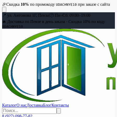
🎉
Скидка
10
%
по промокоду
при заказе с сайта
UDACHNYE10
📍
ул. Антонова 1Г, Пенза
|
🕐
Пн–Сб: 09:00–19:00
🔥 Доставка по Пензе в день заказа · Скидка
10
% по коду
UDACHNYE10
Каталог
О нас
Доставка
Блог
Контакты
8 (927) 098-77-82