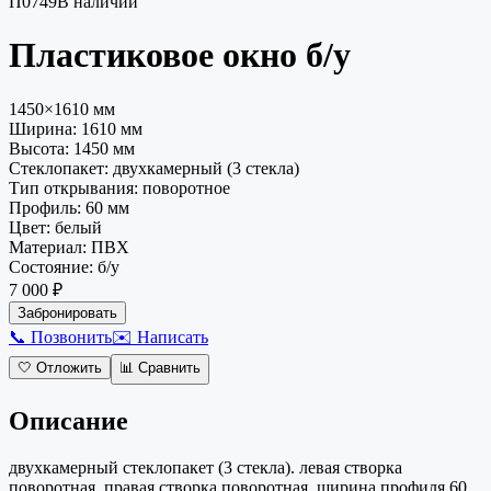
П0749
В наличии
Пластиковое окно
б/у
1450×1610 мм
Ширина:
1610
мм
Высота:
1450
мм
Стеклопакет
:
двухкамерный (3 стекла)
Тип открывания
:
поворотное
Профиль
:
60 мм
Цвет
:
белый
Материал
:
ПВХ
Состояние
:
б/у
7 000 ₽
Забронировать
📞 Позвонить
✉️ Написать
🤍
Отложить
📊
Сравнить
Описание
двухкамерный стеклопакет (3 стекла). левая створка
поворотная, правая створка поворотная. ширина профиля 60