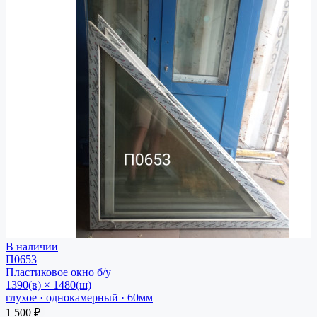
В наличии
П0653
Пластиковое окно
б/у
1390(в) × 1480(ш)
глухое · однокамерный · 60мм
1 500 ₽