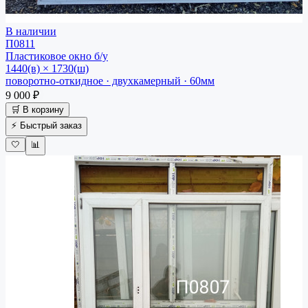
В наличии
П0811
Пластиковое окно
б/у
1440(в) × 1730(ш)
поворотно-откидное · двухкамерный · 60мм
9 000 ₽
🛒 В корзину
⚡ Быстрый заказ
🤍
📊