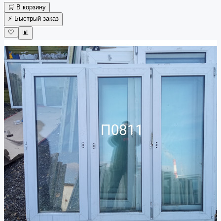
🛒 В корзину
⚡ Быстрый заказ
🤍
📊