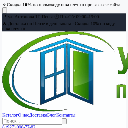
🎉
Скидка
10
%
по промокоду
при заказе с сайта
UDACHNYE10
📍
ул. Антонова 1Г, Пенза
|
🕐
Пн–Сб: 09:00–19:00
🔥 Доставка по Пензе в день заказа · Скидка
10
% по коду
UDACHNYE10
Каталог
О нас
Доставка
Блог
Контакты
8 (927) 098-77-82