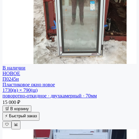
В наличии
НОВОЕ
П0245н
Пластиковое окно
новое
1730(в) × 790(ш)
поворотно-откидное · двухкамерный · 70мм
15 000 ₽
🛒 В корзину
⚡ Быстрый заказ
🤍
📊