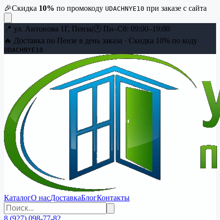
🎉
Скидка
10
%
по промокоду
при заказе с сайта
UDACHNYE10
📍
ул. Антонова 1Г, Пенза
|
🕐
Пн–Сб: 09:00–19:00
🔥 Доставка по Пензе в день заказа · Скидка
10
% по коду
UDACHNYE10
Каталог
О нас
Доставка
Блог
Контакты
8 (927) 098-77-82