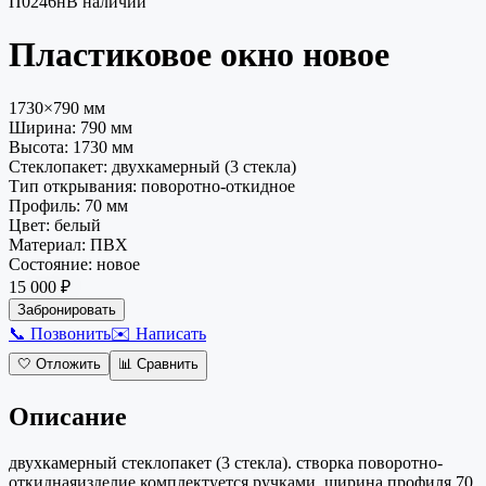
П0246н
В наличии
Пластиковое окно
новое
1730×790 мм
Ширина:
790
мм
Высота:
1730
мм
Стеклопакет
:
двухкамерный (3 стекла)
Тип открывания
:
поворотно-откидное
Профиль
:
70 мм
Цвет
:
белый
Материал
:
ПВХ
Состояние
:
новое
15 000 ₽
Забронировать
📞 Позвонить
✉️ Написать
🤍
Отложить
📊
Сравнить
Описание
двухкамерный стеклопакет (3 стекла). створка поворотно-
откиднаяизделие комплектуется ручками. ширина профиля 70