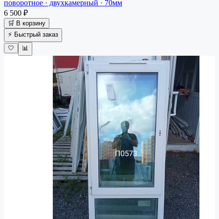
поворотное · двухкамерный · 70мм
6 500 ₽
🛒 В корзину
⚡ Быстрый заказ
🤍
📊