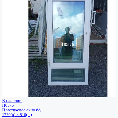
В наличии
П0576
Пластиковое окно
б/у
1730(в) × 810(ш)