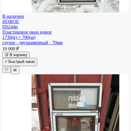
В наличии
НОВОЕ
П0244н
Пластиковое окно
новое
1730(в) × 790(ш)
глухое · двухкамерный · 70мм
10 000 ₽
🛒 В корзину
⚡ Быстрый заказ
🤍
📊