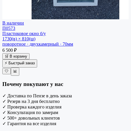
В наличии
П0573
Пластиковое окно
б/у
1730(в) × 810(ш)
поворотное · двухкамерный · 70мм
6 500 ₽
🛒 В корзину
⚡ Быстрый заказ
🤍
📊
Почему покупают у нас
✓
Доставка по Пензе в день заказа
✓
Резерв на 3 дня бесплатно
✓
Проверка каждого изделия
✓
Консультация по замерам
✓
500+ довольных клиентов
✓
Гарантия на все изделия