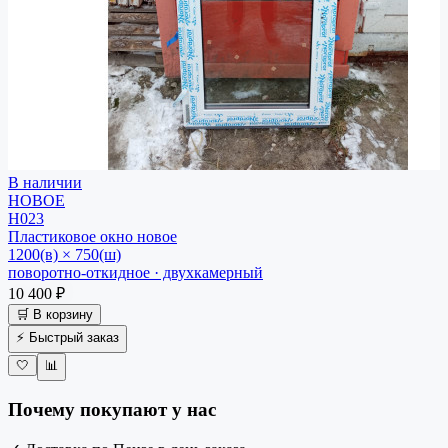
В наличии
НОВОЕ
Н023
Пластиковое окно
новое
1200(в) × 750(ш)
поворотно-откидное · двухкамерный
10 400 ₽
🛒 В корзину
⚡ Быстрый заказ
🤍
📊
Почему покупают у нас