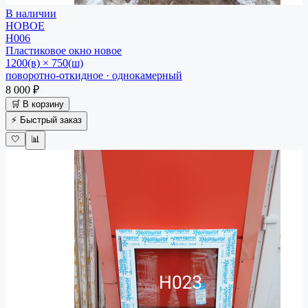
В наличии
НОВОЕ
Н006
Пластиковое окно
новое
1200(в) × 750(ш)
поворотно-откидное · однокамерный
8 000 ₽
🛒 В корзину
⚡ Быстрый заказ
🤍
📊