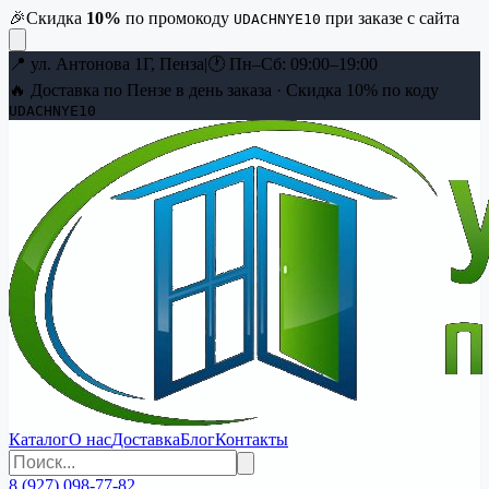
🎉
Скидка
10
%
по промокоду
при заказе с сайта
UDACHNYE10
📍
ул. Антонова 1Г, Пенза
|
🕐
Пн–Сб: 09:00–19:00
🔥 Доставка по Пензе в день заказа · Скидка
10
% по коду
UDACHNYE10
Каталог
О нас
Доставка
Блог
Контакты
8 (927) 098-77-82