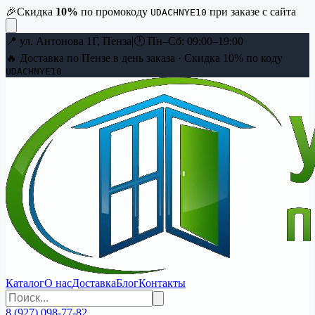
🎉
Скидка
10
%
по промокоду
при заказе с сайта
UDACHNYE10
📍
ул. Антонова 1Г, Пенза
|
🕐
Пн–Сб: 09:00–19:00
🔥 Доставка по Пензе в день заказа · Скидка
10
% по коду
UDACHNYE10
Каталог
О нас
Доставка
Блог
Контакты
8 (927) 098-77-82