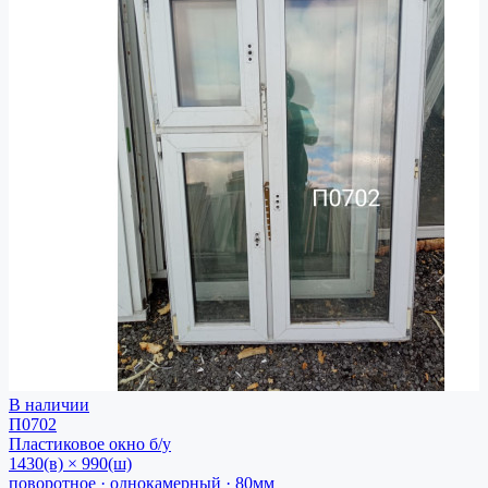
В наличии
П0702
Пластиковое окно
б/у
1430(в) × 990(ш)
поворотное · однокамерный · 80мм