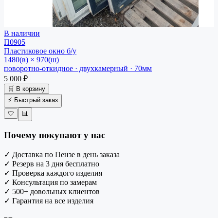
В наличии
П0905
Пластиковое окно
б/у
1480(в) × 970(ш)
поворотно-откидное · двухкамерный · 70мм
5 000 ₽
🛒 В корзину
⚡ Быстрый заказ
🤍
📊
Почему покупают у нас
✓
Доставка по Пензе в день заказа
✓
Резерв на 3 дня бесплатно
✓
Проверка каждого изделия
✓
Консультация по замерам
✓
500+ довольных клиентов
✓
Гарантия на все изделия