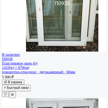
В наличии
П0938
Пластиковое окно
б/у
1410(в) × 870(ш)
поворотно-откидное · двухкамерный · 60мм
5 000 ₽
🛒 В корзину
⚡ Быстрый заказ
🤍
📊