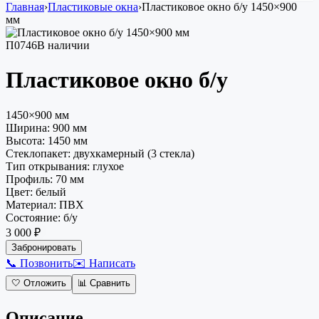
Главная
›
Пластиковые окна
›
Пластиковое окно
б/у
1450×900
мм
П0746
В наличии
Пластиковое окно
б/у
1450×900 мм
Ширина:
900
мм
Высота:
1450
мм
Стеклопакет
:
двухкамерный (3 стекла)
Тип открывания
:
глухое
Профиль
:
70 мм
Цвет
:
белый
Материал
:
ПВХ
Состояние
:
б/у
3 000 ₽
Забронировать
📞 Позвонить
✉️ Написать
🤍
Отложить
📊
Сравнить
Описание