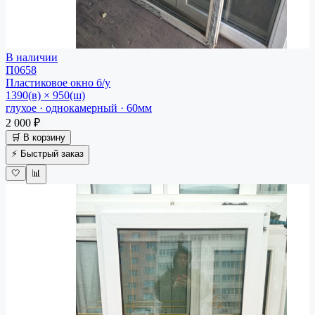
В наличии
П0658
Пластиковое окно
б/у
1390(в) × 950(ш)
глухое · однокамерный · 60мм
2 000 ₽
🛒 В корзину
⚡ Быстрый заказ
🤍
📊