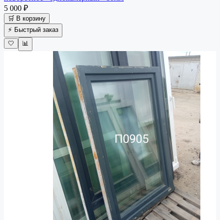
5 000 ₽
🛒 В корзину
⚡ Быстрый заказ
🤍
📊