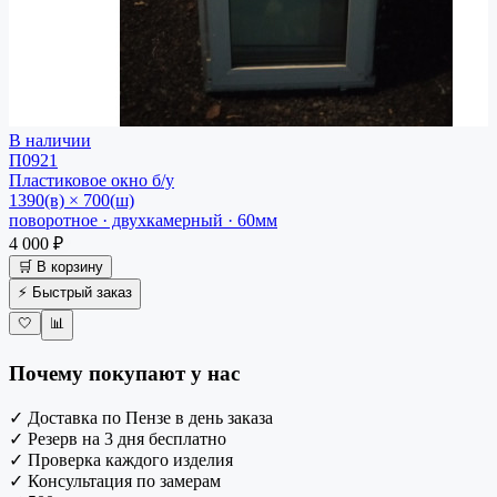
В наличии
П0921
Пластиковое окно
б/у
1390(в) × 700(ш)
поворотное · двухкамерный · 60мм
4 000 ₽
🛒 В корзину
⚡ Быстрый заказ
🤍
📊
Почему покупают у нас
✓
Доставка по Пензе в день заказа
✓
Резерв на 3 дня бесплатно
✓
Проверка каждого изделия
✓
Консультация по замерам