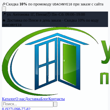
🎉
Скидка
10
%
по промокоду
при заказе с сайта
UDACHNYE10
📍
ул. Антонова 1Г, Пенза
|
🕐
Пн–Сб: 09:00–19:00
🔥 Доставка по Пензе в день заказа · Скидка
10
% по коду
UDACHNYE10
Каталог
О нас
Доставка
Блог
Контакты
8 (927) 098-77-82