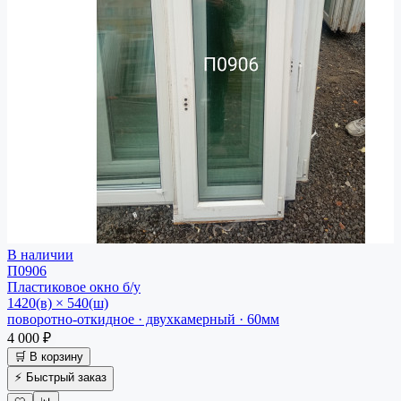
В наличии
П0906
Пластиковое окно
б/у
1420(в) × 540(ш)
поворотно-откидное · двухкамерный · 60мм
4 000 ₽
🛒 В корзину
⚡ Быстрый заказ