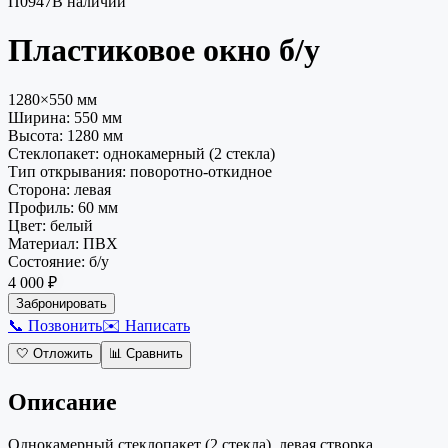
П0947
В наличии
Пластиковое окно
б/у
1280×550 мм
Ширина:
550
мм
Высота:
1280
мм
Стеклопакет
:
однокамерный (2 стекла)
Тип открывания
:
поворотно-откидное
Сторона
:
левая
Профиль
:
60 мм
Цвет
:
белый
Материал
:
ПВХ
Состояние
:
б/у
4 000 ₽
Забронировать
📞 Позвонить
✉️ Написать
🤍
Отложить
📊
Сравнить
Описание
Однокамерный стеклопакет (2 стекла), левая створка