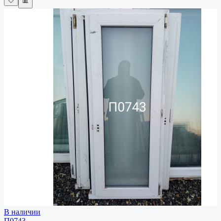
🤍
📊
В наличии
П0743