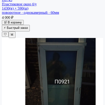
Пластиковое окно
б/у
1430(в) × 590(ш)
поворотное · однокамерный · 60мм
4 000 ₽
🛒 В корзину
⚡ Быстрый заказ
🤍
📊