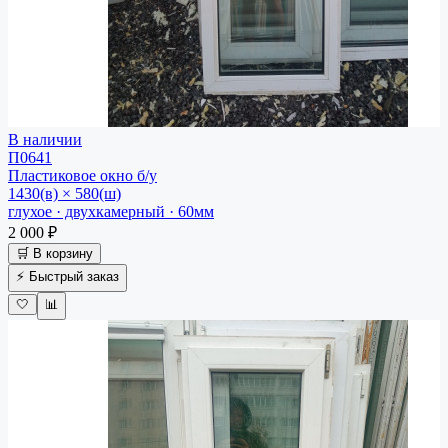
В наличии
П0641
Пластиковое окно
б/у
1430(в) × 580(ш)
глухое · двухкамерный · 60мм
2 000 ₽
🛒 В корзину
⚡ Быстрый заказ
🤍
📊