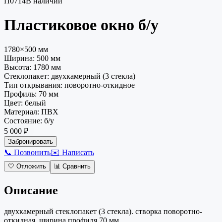
П0714
В наличии
Пластиковое окно
б/у
1780×500 мм
Ширина:
500
мм
Высота:
1780
мм
Стеклопакет
:
двухкамерный (3 стекла)
Тип открывания
:
поворотно-откидное
Профиль
:
70 мм
Цвет
:
белый
Материал
:
ПВХ
Состояние
:
б/у
5 000 ₽
Забронировать
📞 Позвонить
✉️ Написать
🤍
Отложить
📊
Сравнить
Описание
двухкамерный стеклопакет (3 стекла). створка поворотно-
откидная. ширина профиля 70 мм