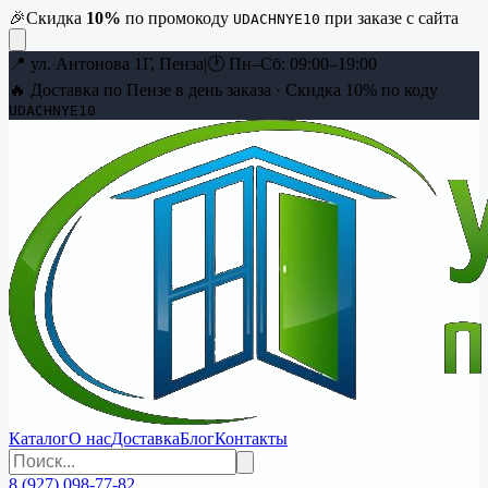
🎉
Скидка
10
%
по промокоду
при заказе с сайта
UDACHNYE10
📍
ул. Антонова 1Г, Пенза
|
🕐
Пн–Сб: 09:00–19:00
🔥 Доставка по Пензе в день заказа · Скидка
10
% по коду
UDACHNYE10
Каталог
О нас
Доставка
Блог
Контакты
8 (927) 098-77-82