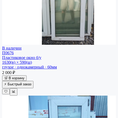
В наличии
П0676
Пластиковое окно
б/у
1630(в) × 590(ш)
глухое · однокамерный · 60мм
2 000 ₽
🛒 В корзину
⚡ Быстрый заказ
🤍
📊