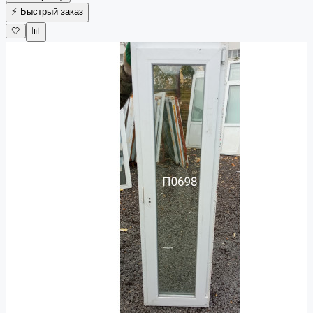
⚡ Быстрый заказ
🤍
📊