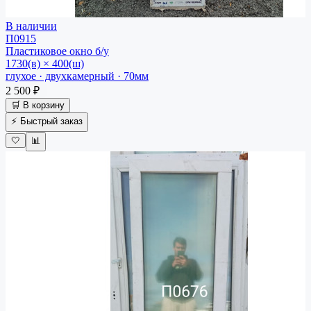
В наличии
П0915
Пластиковое окно
б/у
1730(в) × 400(ш)
глухое · двухкамерный · 70мм
2 500 ₽
🛒 В корзину
⚡ Быстрый заказ
🤍
📊