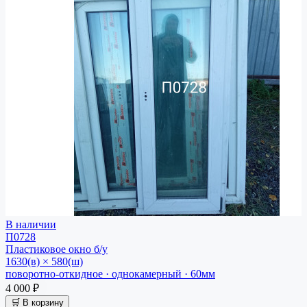
В наличии
П0728
Пластиковое окно
б/у
1630(в) × 580(ш)
поворотно-откидное · однокамерный · 60мм
4 000 ₽
🛒 В корзину