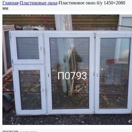
Главная
›
Пластиковые окна
›
Пластиковое окно
б/у
1450×2080
мм