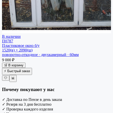
В наличии
П0787
Пластиковое окно
б/у
1520(в) × 2090(ш)
поворотно-откидное · двухкамерный · 60мм
9 000 ₽
🛒 В корзину
⚡ Быстрый заказ
🤍
📊
Почему покупают у нас
✓
Доставка по Пензе в день заказа
✓
Резерв на 3 дня бесплатно
✓
Проверка каждого изделия