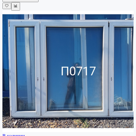
🤍
📊
В наличии