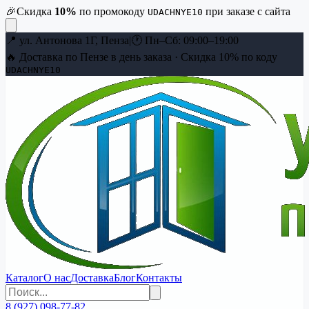
🎉
Скидка
10
%
по промокоду
при заказе с сайта
UDACHNYE10
📍
ул. Антонова 1Г, Пенза
|
🕐
Пн–Сб: 09:00–19:00
🔥 Доставка по Пензе в день заказа · Скидка
10
% по коду
UDACHNYE10
Каталог
О нас
Доставка
Блог
Контакты
8 (927) 098-77-82