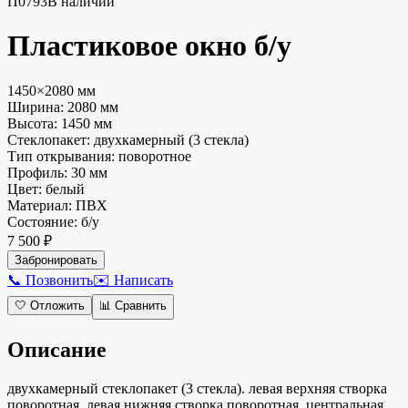
П0793
В наличии
Пластиковое окно
б/у
1450×2080 мм
Ширина:
2080
мм
Высота:
1450
мм
Стеклопакет
:
двухкамерный (3 стекла)
Тип открывания
:
поворотное
Профиль
:
30 мм
Цвет
:
белый
Материал
:
ПВХ
Состояние
:
б/у
7 500 ₽
Забронировать
📞 Позвонить
✉️ Написать
🤍
Отложить
📊
Сравнить
Описание
двухкамерный стеклопакет (3 стекла). левая верхняя створка
поворотная, левая нижняя створка поворотная, центральная