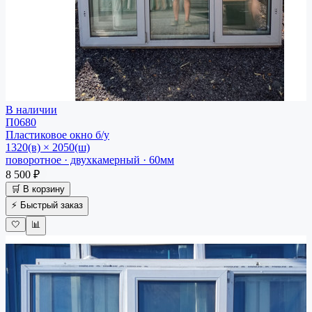
В наличии
П0680
Пластиковое окно
б/у
1320(в) × 2050(ш)
поворотное · двухкамерный · 60мм
8 500 ₽
🛒 В корзину
⚡ Быстрый заказ
🤍
📊