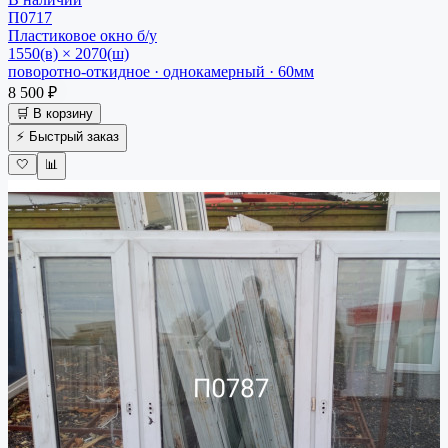
П0717
Пластиковое окно
б/у
1550(в) × 2070(ш)
поворотно-откидное · однокамерный · 60мм
8 500 ₽
🛒 В корзину
⚡ Быстрый заказ
🤍
📊