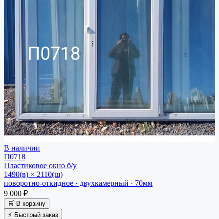
В наличии
П0718
Пластиковое окно
б/у
1490(в) × 2110(ш)
поворотно-откидное · двухкамерный · 70мм
9 000 ₽
🛒 В корзину
⚡ Быстрый заказ