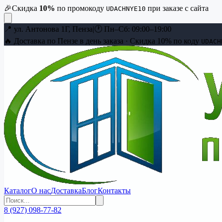
🎉
Скидка
10
%
по промокоду
при заказе с сайта
UDACHNYE10
📍
ул. Антонова 1Г, Пенза
|
🕐
Пн–Сб: 09:00–19:00
🔥 Доставка по Пензе в день заказа · Скидка
10
% по коду
UDACH
Каталог
О нас
Доставка
Блог
Контакты
8 (927) 098-77-82