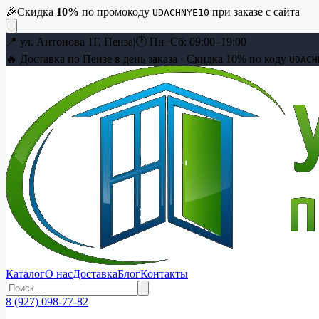
🎉
Скидка
10
%
по промокоду
при заказе с сайта
UDACHNYE10
📍
ул. Антонова 1Г, Пенза
|
🕐
Пн–Сб: 09:00–19:00
🔥 Доставка по Пензе в день заказа · Скидка
10
% по коду
UDACH
Каталог
О нас
Доставка
Блог
Контакты
8 (927) 098-77-82