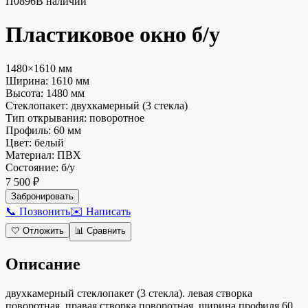
П0896
В наличии
Пластиковое окно
б/у
1480×1610 мм
Ширина:
1610
мм
Высота:
1480
мм
Стеклопакет
:
двухкамерный (3 стекла)
Тип открывания
:
поворотное
Профиль
:
60 мм
Цвет
:
белый
Материал
:
ПВХ
Состояние
:
б/у
7 500 ₽
Забронировать
📞 Позвонить
✉️ Написать
🤍
Отложить
📊
Сравнить
Описание
двухкамерный стеклопакет (3 стекла). левая створка
поворотная, правая створка поворотная. ширина профиля 60