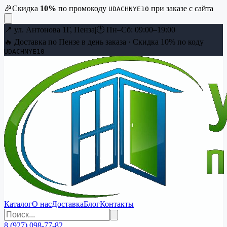
🎉
Скидка
10
%
по промокоду
при заказе с сайта
UDACHNYE10
📍
ул. Антонова 1Г, Пенза
|
🕐
Пн–Сб: 09:00–19:00
🔥 Доставка по Пензе в день заказа · Скидка
10
% по коду
UDACHNYE10
Каталог
О нас
Доставка
Блог
Контакты
8 (927) 098-77-82