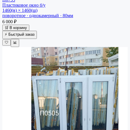
Пластиковое окно
б/у
1460(в) × 1460(ш)
поворотное · однокамерный · 80мм
6 000 ₽
🛒 В корзину
⚡ Быстрый заказ
🤍
📊