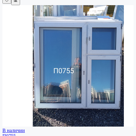
🤍
📊
В наличии
П0755