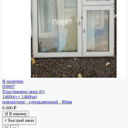
В наличии
П0697
Пластиковое окно
б/у
1460(в) × 1460(ш)
поворотное · однокамерный · 80мм
6 000 ₽
🛒 В корзину
⚡ Быстрый заказ