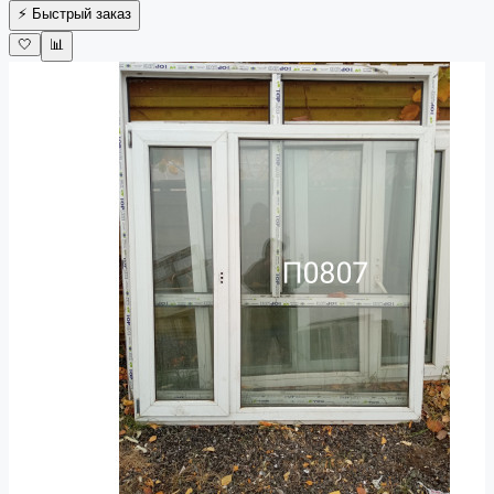
⚡ Быстрый заказ
🤍
📊