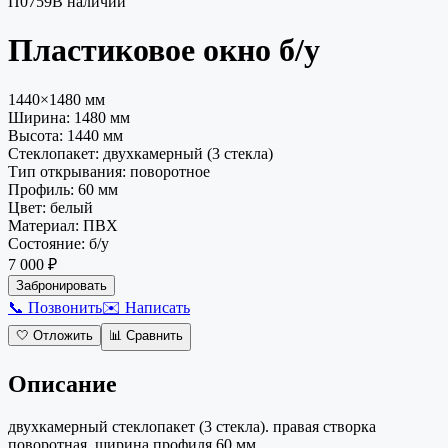
П0759
В наличии
Пластиковое окно
б/у
1440×1480 мм
Ширина:
1480
мм
Высота:
1440
мм
Стеклопакет
:
двухкамерный (3 стекла)
Тип открывания
:
поворотное
Профиль
:
60 мм
Цвет
:
белый
Материал
:
ПВХ
Состояние
:
б/у
7 000 ₽
Забронировать
📞 Позвонить
✉️ Написать
🤍
Отложить
📊
Сравнить
Описание
двухкамерный стеклопакет (3 стекла). правая створка
поворотная. ширина профиля 60 мм