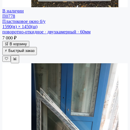
В наличии
П0778
Пластиковое окно
б/у
1590(в) × 1450(ш)
поворотно-откидное · двухкамерный · 60мм
7 000 ₽
🛒 В корзину
⚡ Быстрый заказ
🤍
📊