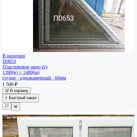
В наличии
П0653
Пластиковое окно
б/у
1390(в) × 1480(ш)
глухое · однокамерный · 60мм
1 500 ₽
🛒 В корзину
⚡ Быстрый заказ
🤍
📊