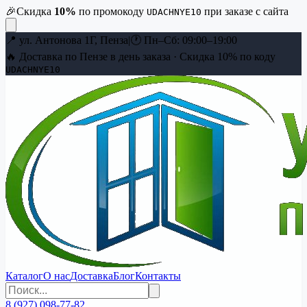
🎉
Скидка
10
%
по промокоду
при заказе с сайта
UDACHNYE10
📍
ул. Антонова 1Г, Пенза
|
🕐
Пн–Сб: 09:00–19:00
🔥 Доставка по Пензе в день заказа · Скидка
10
% по коду
UDACHNYE10
Каталог
О нас
Доставка
Блог
Контакты
8 (927) 098-77-82