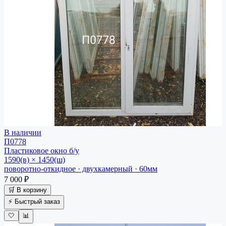
В наличии
П0778
Пластиковое окно
б/у
1590(в) × 1450(ш)
поворотно-откидное · двухкамерный · 60мм
7 000 ₽
🛒 В корзину
⚡ Быстрый заказ
🤍
📊