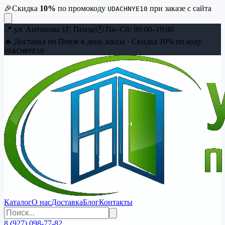
🎉
Скидка
10
%
по промокоду
при заказе с сайта
UDACHNYE10
📍
ул. Антонова 1Г, Пенза
|
🕐
Пн–Сб: 09:00–19:00
🔥 Доставка по Пензе в день заказа · Скидка
10
% по коду
UDACHNYE10
Каталог
О нас
Доставка
Блог
Контакты
8 (927) 098-77-82