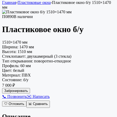
Главная
›
Пластиковые окна
›
Пластиковое окно
б/у
1510×1470
мм
П0890
В наличии
Пластиковое окно
б/у
1510×1470 мм
Ширина:
1470
мм
Высота:
1510
мм
Стеклопакет
:
двухкамерный (3 стекла)
Тип открывания
:
поворотно-откидное
Профиль
:
60 мм
Цвет
:
белый
Материал
:
ПВХ
Состояние
:
б/у
7 000 ₽
Забронировать
📞 Позвонить
✉️ Написать
🤍
Отложить
📊
Сравнить
Описание