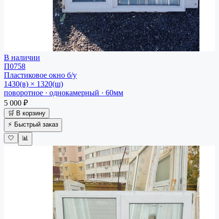
В наличии
П0758
Пластиковое окно
б/у
1430(в) × 1320(ш)
поворотное · однокамерный · 60мм
5 000 ₽
🛒 В корзину
⚡ Быстрый заказ
🤍
📊