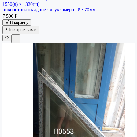
1550(в) × 1320(ш)
поворотно-откидное · двухкамерный · 70мм
7 500 ₽
🛒 В корзину
⚡ Быстрый заказ
🤍
📊