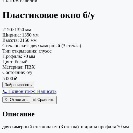
П0510
В наличии
Пластиковое окно
б/у
2150×1350 мм
Ширина:
1350
мм
Высота:
2150
мм
Стеклопакет
:
двухкамерный (3 стекла)
Тип открывания
:
глухое
Профиль
:
70 мм
Цвет
:
белый
Материал
:
ПВХ
Состояние
:
б/у
5 000 ₽
Забронировать
📞 Позвонить
✉️ Написать
🤍
Отложить
📊
Сравнить
Описание
двухкамерный стеклопакет (3 стекла). ширина профиля 70 мм