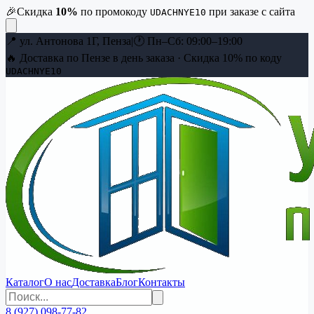
🎉
Скидка
10
%
по промокоду
при заказе с сайта
UDACHNYE10
📍
ул. Антонова 1Г, Пенза
|
🕐
Пн–Сб: 09:00–19:00
🔥 Доставка по Пензе в день заказа · Скидка
10
% по коду
UDACHNYE10
Каталог
О нас
Доставка
Блог
Контакты
8 (927) 098-77-82