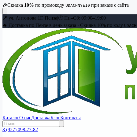
🎉
Скидка
10
%
по промокоду
при заказе с сайта
UDACHNYE10
📍
ул. Антонова 1Г, Пенза
|
🕐
Пн–Сб: 09:00–19:00
🔥 Доставка по Пензе в день заказа · Скидка
10
% по коду
UDACH
Каталог
О нас
Доставка
Блог
Контакты
8 (927) 098-77-82