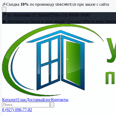
🎉
Скидка
10
%
по промокоду
при заказе с сайта
UDACHNYE10
📍
ул. Антонова 1Г, Пенза
|
🕐
Пн–Сб: 09:00–19:00
🔥 Доставка по Пензе в день заказа · Скидка
10
% по коду
UDACH
Каталог
О нас
Доставка
Блог
Контакты
8 (927) 098-77-82