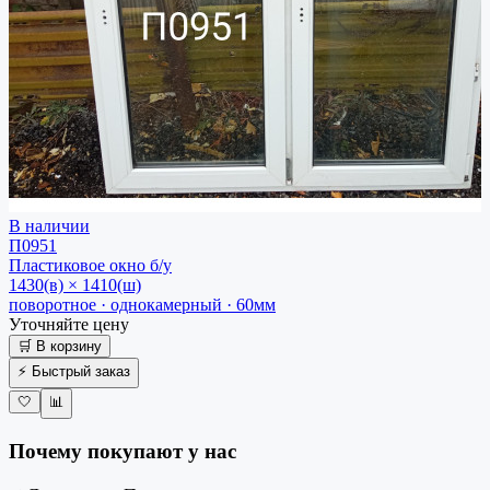
В наличии
П0951
Пластиковое окно
б/у
1430(в) × 1410(ш)
поворотное · однокамерный · 60мм
Уточняйте цену
🛒 В корзину
⚡ Быстрый заказ
🤍
📊
Почему покупают у нас