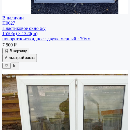
В наличии
П0627
Пластиковое окно
б/у
1550(в) × 1320(ш)
поворотно-откидное · двухкамерный · 70мм
7 500 ₽
🛒 В корзину
⚡ Быстрый заказ
🤍
📊