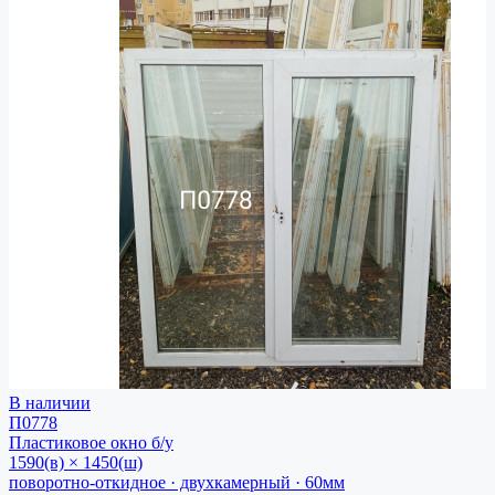
В наличии
П0778
Пластиковое окно
б/у
1590(в) × 1450(ш)
поворотно-откидное · двухкамерный · 60мм