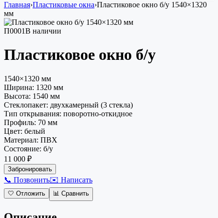
Главная
›
Пластиковые окна
›
Пластиковое окно
б/у
1540×1320
мм
П0001
В наличии
Пластиковое окно
б/у
1540×1320 мм
Ширина:
1320
мм
Высота:
1540
мм
Стеклопакет
:
двухкамерный (3 стекла)
Тип открывания
:
поворотно-откидное
Профиль
:
70 мм
Цвет
:
белый
Материал
:
ПВХ
Состояние
:
б/у
11 000 ₽
Забронировать
📞 Позвонить
✉️ Написать
🤍
Отложить
📊
Сравнить
Описание