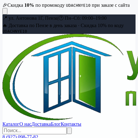
🎉
Скидка
10
%
по промокоду
при заказе с сайта
UDACHNYE10
📍
ул. Антонова 1Г, Пенза
|
🕐
Пн–Сб: 09:00–19:00
🔥 Доставка по Пензе в день заказа · Скидка
10
% по коду
UDACHNYE10
Каталог
О нас
Доставка
Блог
Контакты
8 (927) 098-77-82