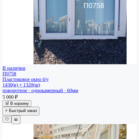
В наличии
П0758
Пластиковое окно
б/у
1430(в) × 1320(ш)
поворотное · однокамерный · 60мм
5 000 ₽
🛒 В корзину
⚡ Быстрый заказ
🤍
📊