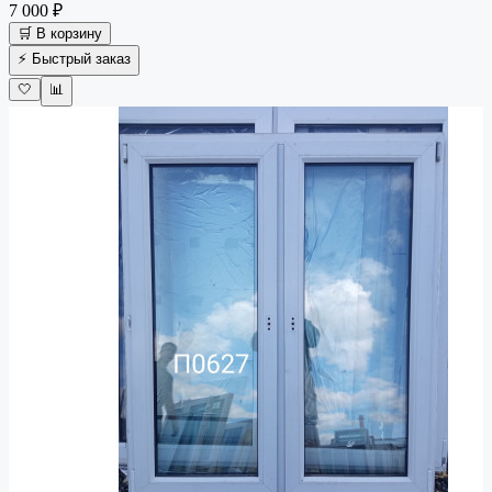
7 000 ₽
🛒 В корзину
⚡ Быстрый заказ
🤍
📊