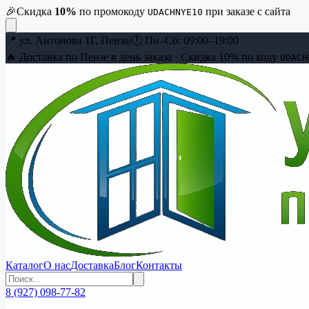
🎉
Скидка
10
%
по промокоду
при заказе с сайта
UDACHNYE10
📍
ул. Антонова 1Г, Пенза
|
🕐
Пн–Сб: 09:00–19:00
🔥 Доставка по Пензе в день заказа · Скидка
10
% по коду
UDACH
Каталог
О нас
Доставка
Блог
Контакты
8 (927) 098-77-82