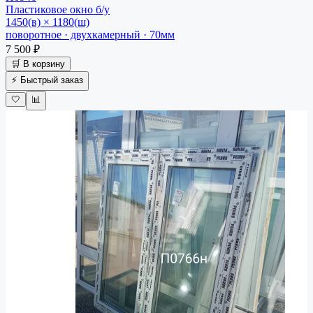
Пластиковое окно
б/у
1450(в) × 1180(ш)
поворотное · двухкамерный · 70мм
7 500 ₽
🛒 В корзину
⚡ Быстрый заказ
🤍
📊