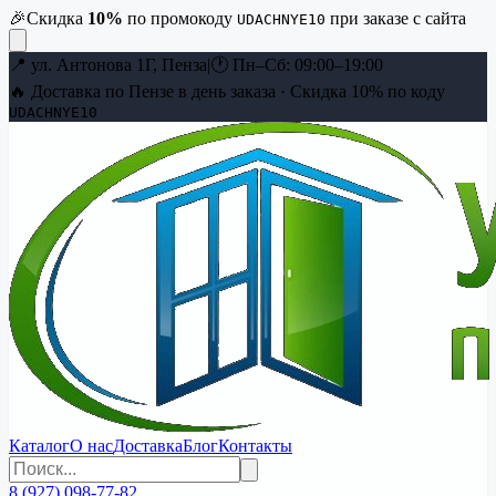
🎉
Скидка
10
%
по промокоду
при заказе с сайта
UDACHNYE10
📍
ул. Антонова 1Г, Пенза
|
🕐
Пн–Сб: 09:00–19:00
🔥 Доставка по Пензе в день заказа · Скидка
10
% по коду
UDACHNYE10
Каталог
О нас
Доставка
Блог
Контакты
8 (927) 098-77-82