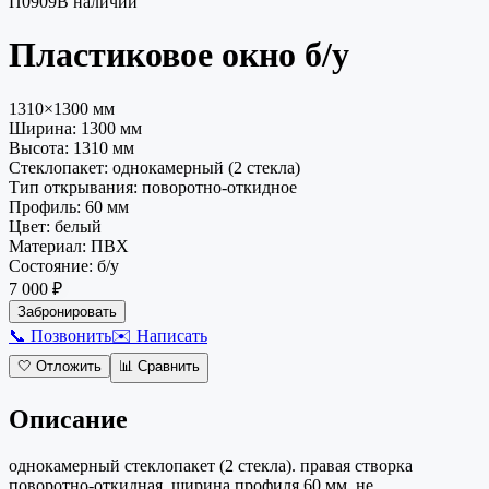
П0909
В наличии
Пластиковое окно
б/у
1310×1300 мм
Ширина:
1300
мм
Высота:
1310
мм
Стеклопакет
:
однокамерный (2 стекла)
Тип открывания
:
поворотно-откидное
Профиль
:
60 мм
Цвет
:
белый
Материал
:
ПВХ
Состояние
:
б/у
7 000 ₽
Забронировать
📞 Позвонить
✉️ Написать
🤍
Отложить
📊
Сравнить
Описание
однокамерный стеклопакет (2 стекла). правая створка
поворотно-откидная. ширина профиля 60 мм. не