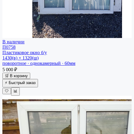
В наличии
П0758
Пластиковое окно
б/у
1430(в) × 1320(ш)
поворотное · однокамерный · 60мм
5 000 ₽
🛒 В корзину
⚡ Быстрый заказ
🤍
📊