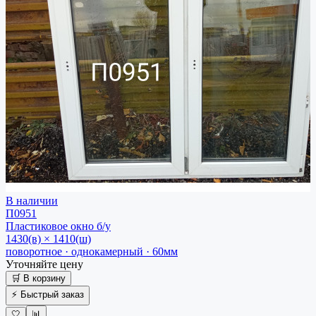
В наличии
П0951
Пластиковое окно
б/у
1430(в) × 1410(ш)
поворотное · однокамерный · 60мм
Уточняйте цену
🛒 В корзину
⚡ Быстрый заказ
🤍
📊