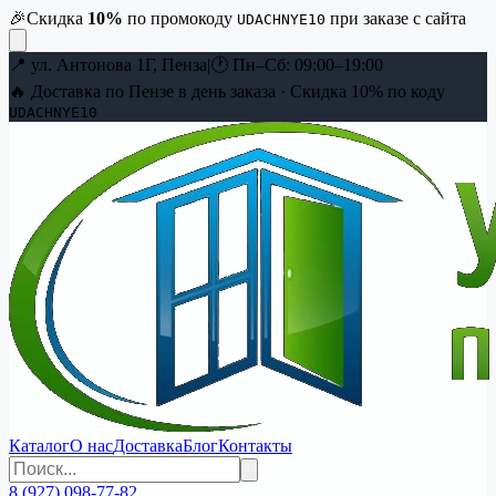
🎉
Скидка
10
%
по промокоду
при заказе с сайта
UDACHNYE10
📍
ул. Антонова 1Г, Пенза
|
🕐
Пн–Сб: 09:00–19:00
🔥 Доставка по Пензе в день заказа · Скидка
10
% по коду
UDACHNYE10
Каталог
О нас
Доставка
Блог
Контакты
8 (927) 098-77-82