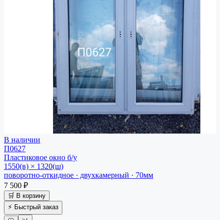
В наличии
П0627
Пластиковое окно
б/у
1550(в) × 1320(ш)
поворотно-откидное · двухкамерный · 70мм
7 500 ₽
🛒 В корзину
⚡ Быстрый заказ