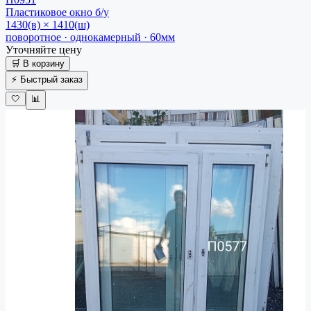
Пластиковое окно
б/у
1430(в) × 1410(ш)
поворотное · однокамерный · 60мм
Уточняйте цену
🛒 В корзину
⚡ Быстрый заказ
🤍
📊