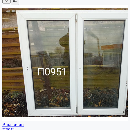
🤍
📊
В наличии
П0951