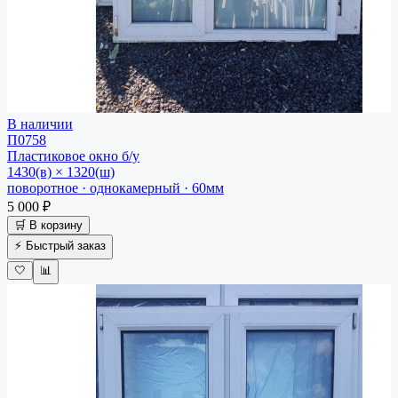
В наличии
П0758
Пластиковое окно
б/у
1430(в) × 1320(ш)
поворотное · однокамерный · 60мм
5 000 ₽
🛒 В корзину
⚡ Быстрый заказ
🤍
📊