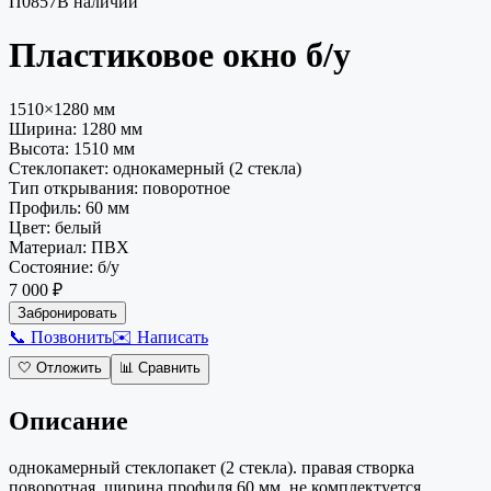
П0857
В наличии
Пластиковое окно
б/у
1510×1280 мм
Ширина:
1280
мм
Высота:
1510
мм
Стеклопакет
:
однокамерный (2 стекла)
Тип открывания
:
поворотное
Профиль
:
60 мм
Цвет
:
белый
Материал
:
ПВХ
Состояние
:
б/у
7 000 ₽
Забронировать
📞 Позвонить
✉️ Написать
🤍
Отложить
📊
Сравнить
Описание
однокамерный стеклопакет (2 стекла). правая створка
поворотная. ширина профиля 60 мм. не комплектуется