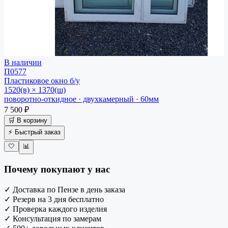
В наличии
П0577
Пластиковое окно
б/у
1520(в) × 1370(ш)
поворотно-откидное · двухкамерный · 60мм
7 500 ₽
🛒 В корзину
⚡ Быстрый заказ
🤍
📊
Почему покупают у нас
✓
Доставка по Пензе в день заказа
✓
Резерв на 3 дня бесплатно
✓
Проверка каждого изделия
✓
Консультация по замерам