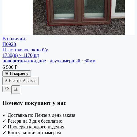
В наличии
П0928
Пластиковое окно
б/у
1730(в) × 1170(ш)
поворотно-откидное · двухкамерный · 60мм
6 500 ₽
🛒 В корзину
⚡ Быстрый заказ
🤍
📊
Почему покупают у нас
✓
Доставка по Пензе в день заказа
✓
Резерв на 3 дня бесплатно
✓
Проверка каждого изделия
✓
Консультация по замерам