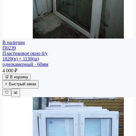
В наличии
П0239
Пластиковое окно
б/у
1820(в) × 1130(ш)
однокамерный · 60мм
4 000 ₽
🛒 В корзину
⚡ Быстрый заказ
🤍
📊