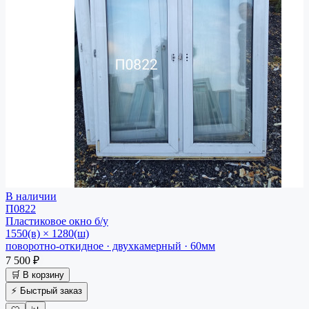
В наличии
П0822
Пластиковое окно
б/у
1550(в) × 1280(ш)
поворотно-откидное · двухкамерный · 60мм
7 500 ₽
🛒 В корзину
⚡ Быстрый заказ