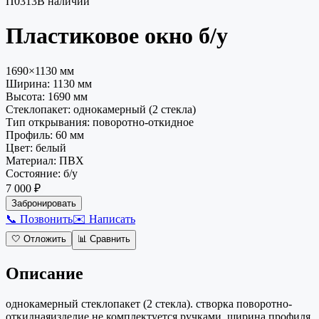
П0313
В наличии
Пластиковое окно
б/у
1690×1130 мм
Ширина:
1130
мм
Высота:
1690
мм
Стеклопакет
:
однокамерный (2 стекла)
Тип открывания
:
поворотно-откидное
Профиль
:
60 мм
Цвет
:
белый
Материал
:
ПВХ
Состояние
:
б/у
7 000 ₽
Забронировать
📞 Позвонить
✉️ Написать
🤍
Отложить
📊
Сравнить
Описание
однокамерный стеклопакет (2 стекла). створка поворотно-
откиднаяизделие не комплектуется ручками. ширина профиля