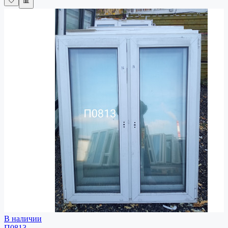
🤍
📊
В наличии
П0813