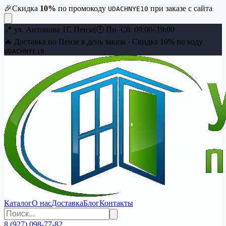
🎉
Скидка
10
%
по промокоду
при заказе с сайта
UDACHNYE10
📍
ул. Антонова 1Г, Пенза
|
🕐
Пн–Сб: 09:00–19:00
🔥 Доставка по Пензе в день заказа · Скидка
10
% по коду
UDACHNYE10
Каталог
О нас
Доставка
Блог
Контакты
8 (927) 098-77-82