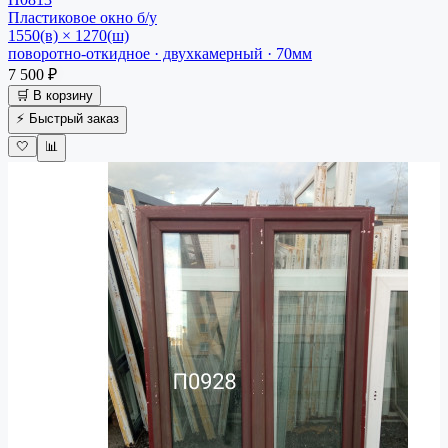
Пластиковое окно
б/у
1550(в) × 1270(ш)
поворотно-откидное · двухкамерный · 70мм
7 500 ₽
🛒 В корзину
⚡ Быстрый заказ
🤍
📊