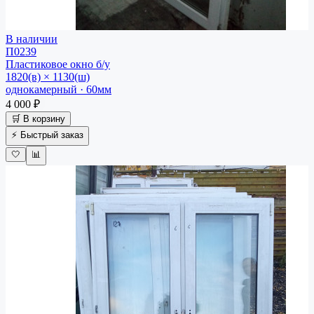
В наличии
П0239
Пластиковое окно
б/у
1820(в) × 1130(ш)
однокамерный · 60мм
4 000 ₽
🛒 В корзину
⚡ Быстрый заказ
🤍
📊