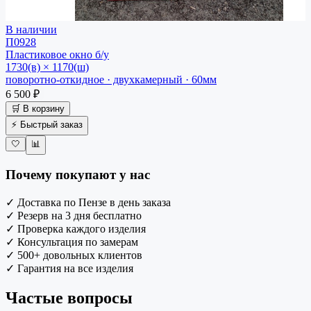
В наличии
П0928
Пластиковое окно
б/у
1730(в) × 1170(ш)
поворотно-откидное · двухкамерный · 60мм
6 500 ₽
🛒 В корзину
⚡ Быстрый заказ
🤍
📊
Почему покупают у нас
✓
Доставка по Пензе в день заказа
✓
Резерв на 3 дня бесплатно
✓
Проверка каждого изделия
✓
Консультация по замерам
✓
500+ довольных клиентов
✓
Гарантия на все изделия
Частые вопросы