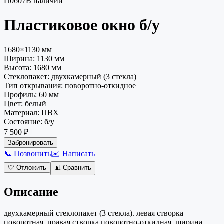
П0607
В наличии
Пластиковое окно
б/у
1680×1130 мм
Ширина:
1130
мм
Высота:
1680
мм
Стеклопакет
:
двухкамерный (3 стекла)
Тип открывания
:
поворотно-откидное
Профиль
:
60 мм
Цвет
:
белый
Материал
:
ПВХ
Состояние
:
б/у
7 500 ₽
Забронировать
📞 Позвонить
✉️ Написать
🤍
Отложить
📊
Сравнить
Описание
двухкамерный стеклопакет (3 стекла). левая створка
поворотная, правая створка поворотно-откидная. ширина