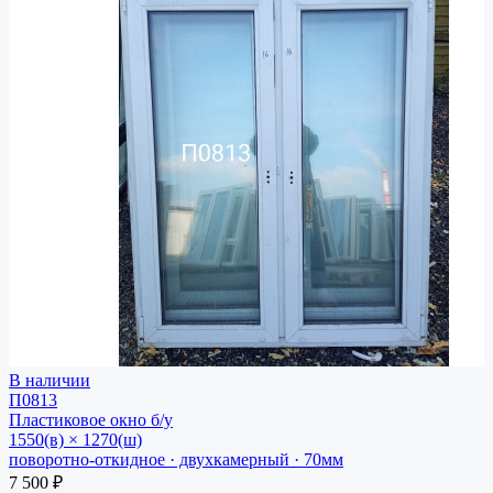
В наличии
П0813
Пластиковое окно
б/у
1550(в) × 1270(ш)
поворотно-откидное · двухкамерный · 70мм
7 500 ₽