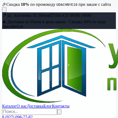
🎉
Скидка
10
%
по промокоду
при заказе с сайта
UDACHNYE10
📍
ул. Антонова 1Г, Пенза
|
🕐
Пн–Сб: 09:00–19:00
🔥 Доставка по Пензе в день заказа · Скидка
10
% по коду
UDACHNYE10
Каталог
О нас
Доставка
Блог
Контакты
8 (927) 098-77-82