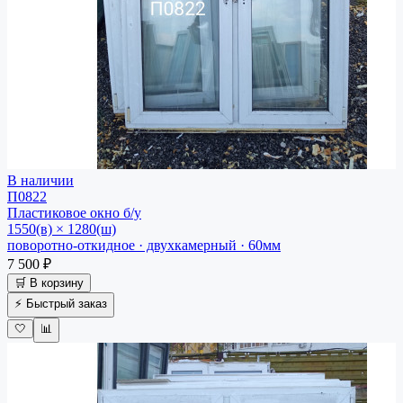
В наличии
П0822
Пластиковое окно
б/у
1550(в) × 1280(ш)
поворотно-откидное · двухкамерный · 60мм
7 500 ₽
🛒 В корзину
⚡ Быстрый заказ
🤍
📊