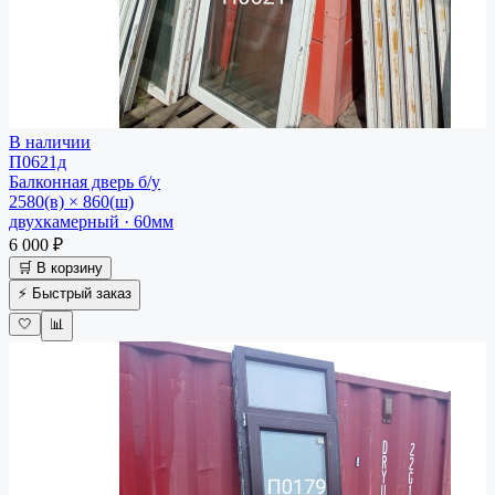
В наличии
П0621д
Балконная дверь
б/у
2580(в) × 860(ш)
двухкамерный · 60мм
6 000 ₽
🛒 В корзину
⚡ Быстрый заказ
🤍
📊