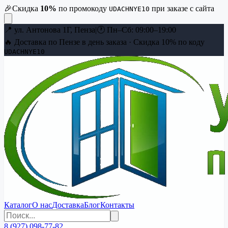
🎉
Скидка
10
%
по промокоду
при заказе с сайта
UDACHNYE10
📍
ул. Антонова 1Г, Пенза
|
🕐
Пн–Сб: 09:00–19:00
🔥 Доставка по Пензе в день заказа · Скидка
10
% по коду
UDACHNYE10
Каталог
О нас
Доставка
Блог
Контакты
8 (927) 098-77-82