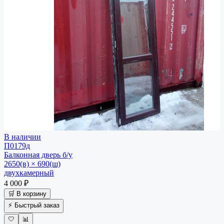
В наличии
П0179д
Балконная дверь
б/у
2650(в) × 690(ш)
двухкамерный
4 000 ₽
🛒 В корзину
⚡ Быстрый заказ
🤍
📊