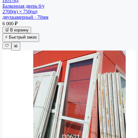
П0378д
Балконная дверь
б/у
2700(в) × 750(ш)
двухкамерный · 70мм
6 000 ₽
🛒 В корзину
⚡ Быстрый заказ
🤍
📊