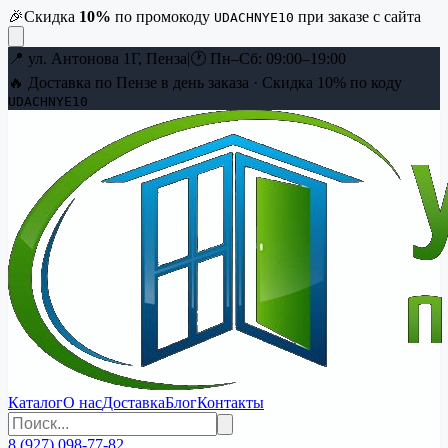
🎉
Скидка
10
%
по промокоду
при заказе с сайта
UDACHNYE10
📍
ул. Антонова 1Г, Пенза
|
🕐
Пн–Сб: 09:00–19:00
🔥 Доставка по Пензе в день заказа · Скидка
10
% по коду
UDACHNYE10
Каталог
О нас
Доставка
Блог
Контакты
8 (927) 098-77-82