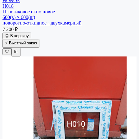
НОВОЕ
Н018
Пластиковое окно
новое
600(в) × 600(ш)
поворотно-откидное · двухкамерный
7 200 ₽
🛒 В корзину
⚡ Быстрый заказ
🤍
📊