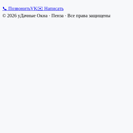
📞 Позвонить
VK
✉️ Написать
©
2026
уДачные Окна
·
Пенза
· Все права защищены