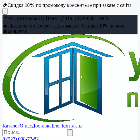
🎉
Скидка
10
%
по промокоду
при заказе с сайта
UDACHNYE10
📍
ул. Антонова 1Г, Пенза
|
🕐
Пн–Сб: 09:00–19:00
🔥 Доставка по Пензе в день заказа · Скидка
10
% по коду
UDACHNYE10
Каталог
О нас
Доставка
Блог
Контакты
8 (927) 098-77-82