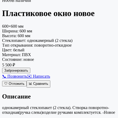
Н009
В наличии
Пластиковое окно
новое
600×600 мм
Ширина:
600
мм
Высота:
600
мм
Стеклопакет
:
однокамерный (2 стекла)
Тип открывания
:
поворотно-откидное
Цвет
:
белый
Материал
:
ПВХ
Состояние
:
новое
5 500 ₽
Забронировать
📞 Позвонить
✉️ Написать
🤍
Отложить
📊
Сравнить
Описание
однокамерный стеклопакет (2 стекла). Створка поворотно-
откидная(ручка слева)изделие ручками комплектуется. -Новое