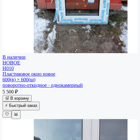
В наличии
НОВОЕ
Н010
Пластиковое окно
новое
600(в) × 600(ш)
поворотно-откидное · однокамерный
5 500 ₽
🛒 В корзину
⚡ Быстрый заказ
🤍
📊