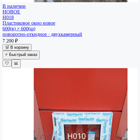
В наличии
НОВОЕ
Н018
Пластиковое окно
новое
600(в) × 600(ш)
поворотно-откидное · двухкамерный
7 200 ₽
🛒 В корзину
⚡ Быстрый заказ
🤍
📊