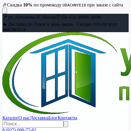
🎉
Скидка
10
%
по промокоду
при заказе с сайта
UDACHNYE10
📍
ул. Антонова 1Г, Пенза
|
🕐
Пн–Сб: 09:00–19:00
🔥 Доставка по Пензе в день заказа · Скидка
10
% по коду
UDACHNYE10
Каталог
О нас
Доставка
Блог
Контакты
8 (927) 098-77-82