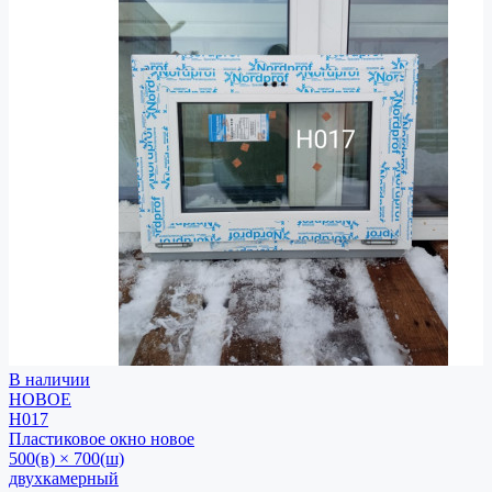
В наличии
НОВОЕ
Н017
Пластиковое окно
новое
500(в) × 700(ш)
двухкамерный