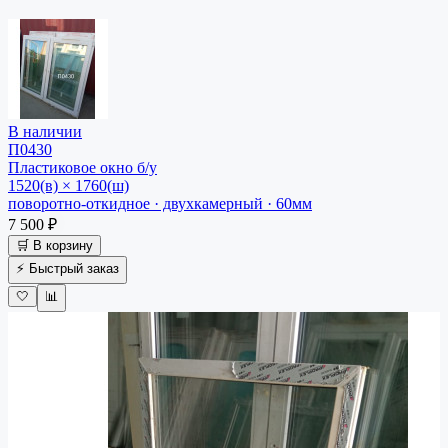
В наличии
П0430
Пластиковое окно
б/у
1520(в) × 1760(ш)
поворотно-откидное · двухкамерный · 60мм
7 500 ₽
🛒 В корзину
⚡ Быстрый заказ
🤍
📊