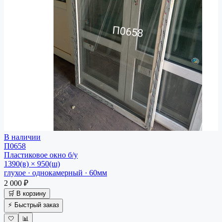
В наличии
П0658
Пластиковое окно
б/у
1390(в) × 950(ш)
глухое · однокамерный · 60мм
2 000 ₽
🛒 В корзину
⚡ Быстрый заказ
🤍
📊