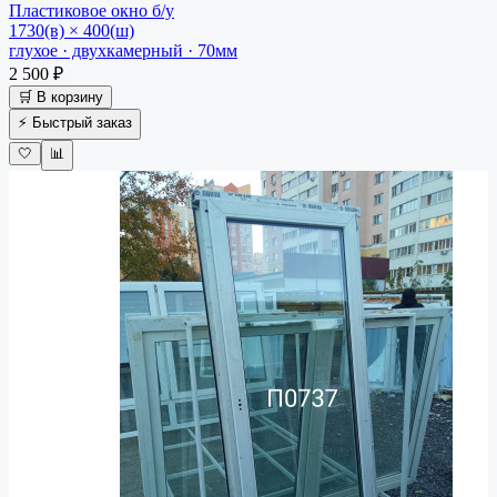
Пластиковое окно
б/у
1730(в) × 400(ш)
глухое · двухкамерный · 70мм
2 500 ₽
🛒 В корзину
⚡ Быстрый заказ
🤍
📊