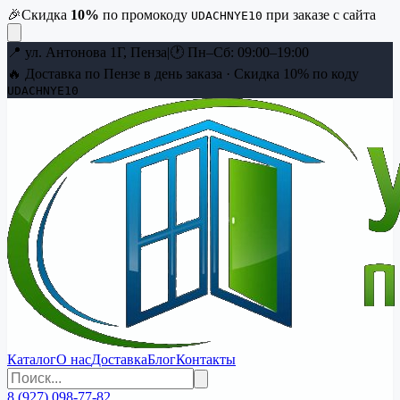
🎉
Скидка
10
%
по промокоду
при заказе с сайта
UDACHNYE10
📍
ул. Антонова 1Г, Пенза
|
🕐
Пн–Сб: 09:00–19:00
🔥 Доставка по Пензе в день заказа · Скидка
10
% по коду
UDACHNYE10
Каталог
О нас
Доставка
Блог
Контакты
8 (927) 098-77-82