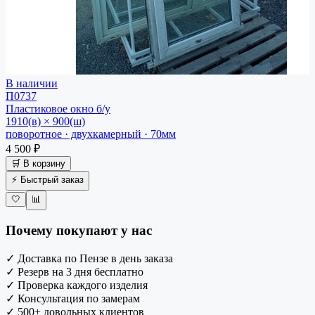
В наличии
П0737
Пластиковое окно
б/у
1910(в) × 900(ш)
поворотное · двухкамерный · 70мм
4 500 ₽
🛒 В корзину
⚡ Быстрый заказ
🤍
📊
Почему покупают у нас
✓
Доставка по Пензе в день заказа
✓
Резерв на 3 дня бесплатно
✓
Проверка каждого изделия
✓
Консультация по замерам
✓
500+ довольных клиентов