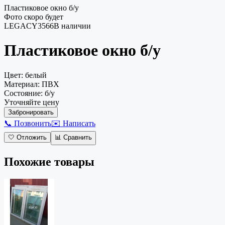
Пластиковое окно б/у
Фото скоро будет
LEGACY3566
В наличии
Пластиковое окно
б/у
Цвет
:
белый
Материал
:
ПВХ
Состояние
:
б/у
Уточняйте цену
Забронировать
📞 Позвонить
✉️ Написать
🤍
Отложить
📊
Сравнить
Похожие товары