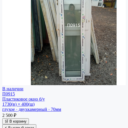
В наличии
П0915
Пластиковое окно
б/у
1730(в) × 400(ш)
глухое · двухкамерный · 70мм
2 500 ₽
🛒 В корзину
⚡ Быстрый заказ