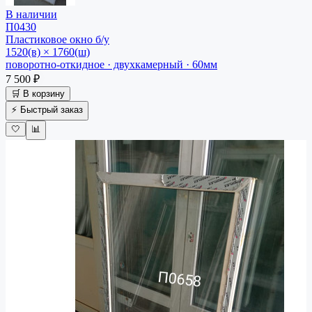
В наличии
П0430
Пластиковое окно
б/у
1520(в) × 1760(ш)
поворотно-откидное · двухкамерный · 60мм
7 500 ₽
🛒 В корзину
⚡ Быстрый заказ
🤍
📊