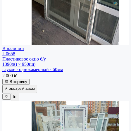
В наличии
П0658
Пластиковое окно
б/у
1390(в) × 950(ш)
глухое · однокамерный · 60мм
2 000 ₽
🛒 В корзину
⚡ Быстрый заказ
🤍
📊