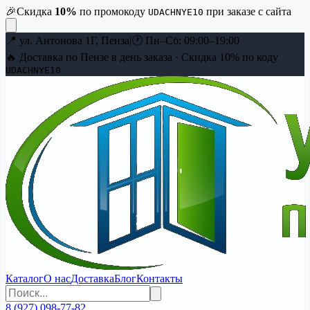
🎉
Скидка
10
%
по промокоду
при заказе с сайта
UDACHNYE10
📍
ул. Антонова 1Г, Пенза
|
🕐
Пн–Сб: 09:00–19:00
🔥 Доставка по Пензе в день заказа · Скидка
10
% по коду
UDACHNYE10
Каталог
О нас
Доставка
Блог
Контакты
8 (927) 098-77-82