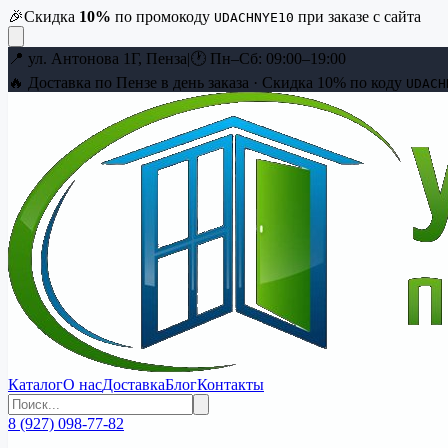
🎉
Скидка
10
%
по промокоду
при заказе с сайта
UDACHNYE10
📍
ул. Антонова 1Г, Пенза
|
🕐
Пн–Сб: 09:00–19:00
🔥 Доставка по Пензе в день заказа · Скидка
10
% по коду
UDACH
Каталог
О нас
Доставка
Блог
Контакты
8 (927) 098-77-82