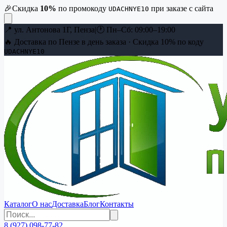
🎉
Скидка
10
%
по промокоду
при заказе с сайта
UDACHNYE10
📍
ул. Антонова 1Г, Пенза
|
🕐
Пн–Сб: 09:00–19:00
🔥 Доставка по Пензе в день заказа · Скидка
10
% по коду
UDACHNYE10
Каталог
О нас
Доставка
Блог
Контакты
8 (927) 098-77-82