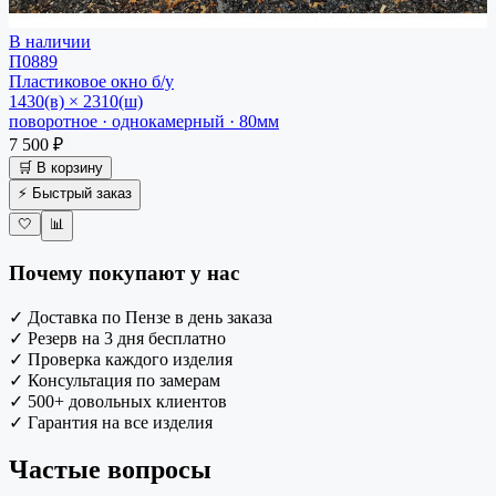
В наличии
П0889
Пластиковое окно
б/у
1430(в) × 2310(ш)
поворотное · однокамерный · 80мм
7 500 ₽
🛒 В корзину
⚡ Быстрый заказ
🤍
📊
Почему покупают у нас
✓
Доставка по Пензе в день заказа
✓
Резерв на 3 дня бесплатно
✓
Проверка каждого изделия
✓
Консультация по замерам
✓
500+ довольных клиентов
✓
Гарантия на все изделия
Частые вопросы