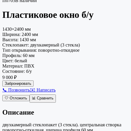
П0705
В наличии
Пластиковое окно
б/у
1430×2400 мм
Ширина:
2400
мм
Высота:
1430
мм
Стеклопакет
:
двухкамерный (3 стекла)
Тип открывания
:
поворотно-откидное
Профиль
:
60 мм
Цвет
:
белый
Материал
:
ПВХ
Состояние
:
б/у
9 000 ₽
Забронировать
📞 Позвонить
✉️ Написать
🤍
Отложить
📊
Сравнить
Описание
двухкамерный стеклопакет (3 стекла). центральная створка
поворотно-откидная. ширина профиля 60 мм