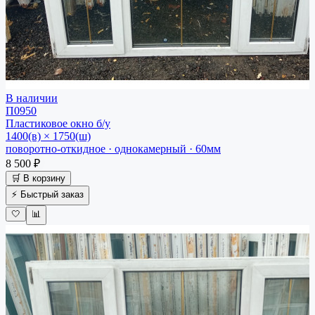
В наличии
П0950
Пластиковое окно
б/у
1400(в) × 1750(ш)
поворотно-откидное · однокамерный · 60мм
8 500 ₽
🛒 В корзину
⚡ Быстрый заказ
🤍
📊