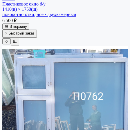
Пластиковое окно
б/у
1410(в) × 1750(ш)
поворотно-откидное · двухкамерный
6 500 ₽
🛒 В корзину
⚡ Быстрый заказ
🤍
📊