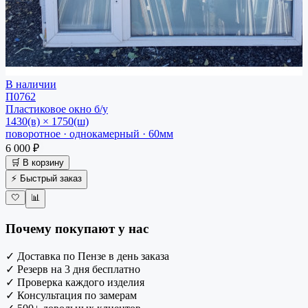
В наличии
П0762
Пластиковое окно
б/у
1430(в) × 1750(ш)
поворотное · однокамерный · 60мм
6 000 ₽
🛒 В корзину
⚡ Быстрый заказ
🤍
📊
Почему покупают у нас
✓
Доставка по Пензе в день заказа
✓
Резерв на 3 дня бесплатно
✓
Проверка каждого изделия
✓
Консультация по замерам