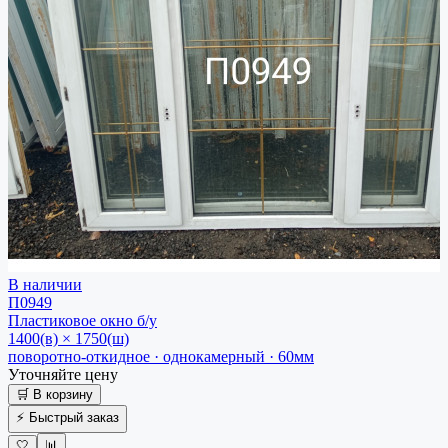
В наличии
П0949
Пластиковое окно
б/у
1400(в) × 1750(ш)
поворотно-откидное · однокамерный · 60мм
Уточняйте цену
🛒 В корзину
⚡ Быстрый заказ
🤍
📊