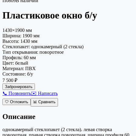
П0809
В наличии
Пластиковое окно
б/у
1430×1900 мм
Ширина:
1900
мм
Высота:
1430
мм
Стеклопакет
:
однокамерный (2 стекла)
Тип открывания
:
поворотное
Профиль
:
60 мм
Цвет
:
белый
Материал
:
ПВХ
Состояние
:
б/у
7 500 ₽
Забронировать
📞 Позвонить
✉️ Написать
🤍
Отложить
📊
Сравнить
Описание
однокамерный стеклопакет (2 стекла). левая створка
поворотная, правая створка поворотная. ширина профиля 60