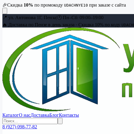
🎉
Скидка
10
%
по промокоду
при заказе с сайта
UDACHNYE10
📍
ул. Антонова 1Г, Пенза
|
🕐
Пн–Сб: 09:00–19:00
🔥 Доставка по Пензе в день заказа · Скидка
10
% по коду
UDACH
Каталог
О нас
Доставка
Блог
Контакты
8 (927) 098-77-82