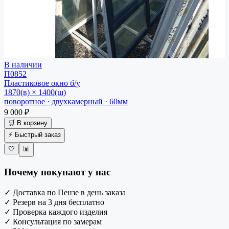
В наличии
П0852
Пластиковое окно
б/у
1870(в) × 1400(ш)
поворотное · двухкамерный · 60мм
9 000 ₽
🛒 В корзину
⚡ Быстрый заказ
🤍
📊
Почему покупают у нас
✓
Доставка по Пензе в день заказа
✓
Резерв на 3 дня бесплатно
✓
Проверка каждого изделия
✓
Консультация по замерам