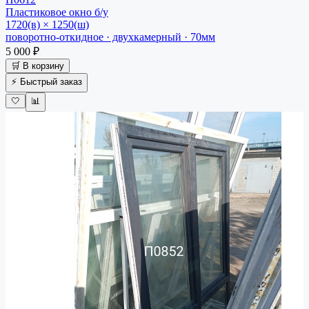
Пластиковое окно
б/у
1720(в) × 1250(ш)
поворотно-откидное · двухкамерный · 70мм
5 000 ₽
🛒 В корзину
⚡ Быстрый заказ
🤍
📊