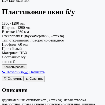
П0712
В наличии
Пластиковое окно
б/у
1860×1290 мм
Ширина:
1290
мм
Высота:
1860
мм
Стеклопакет
:
двухкамерный (3 стекла)
Тип открывания
:
поворотно-откидное
Профиль
:
60 мм
Цвет
:
белый
Материал
:
ПВХ
Состояние
:
б/у
10 000 ₽
Забронировать
📞 Позвонить
✉️ Написать
🤍
Отложить
📊
Сравнить
Описание
двухкамерный стеклопакет (3 стекла). левая створка
поворотная, правая створка поворотно-откидная. ширина