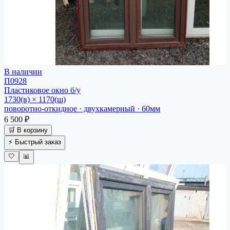
В наличии
П0928
Пластиковое окно
б/у
1730(в) × 1170(ш)
поворотно-откидное · двухкамерный · 60мм
6 500 ₽
🛒 В корзину
⚡ Быстрый заказ
🤍
📊