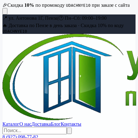
🎉
Скидка
10
%
по промокоду
при заказе с сайта
UDACHNYE10
📍
ул. Антонова 1Г, Пенза
|
🕐
Пн–Сб: 09:00–19:00
🔥 Доставка по Пензе в день заказа · Скидка
10
% по коду
UDACHNYE10
Каталог
О нас
Доставка
Блог
Контакты
8 (927) 098-77-82