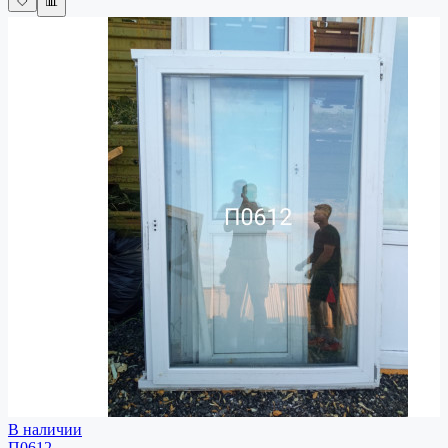
🤍
📊
В наличии
П0612