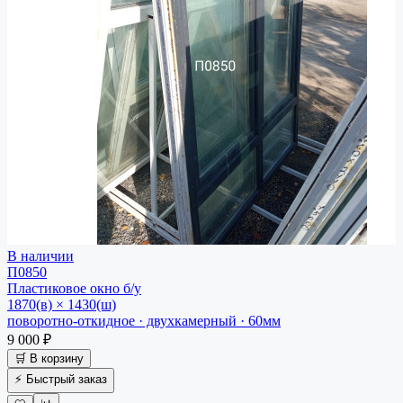
В наличии
П0850
Пластиковое окно
б/у
1870(в) × 1430(ш)
поворотно-откидное · двухкамерный · 60мм
9 000 ₽
🛒 В корзину
⚡ Быстрый заказ