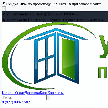
🎉
Скидка
10
%
по промокоду
при заказе с сайта
UDACHNYE10
📍
ул. Антонова 1Г, Пенза
|
🕐
Пн–Сб: 09:00–19:00
🔥 Доставка по Пензе в день заказа · Скидка
10
% по коду
UDACH
Каталог
О нас
Доставка
Блог
Контакты
8 (927) 098-77-82