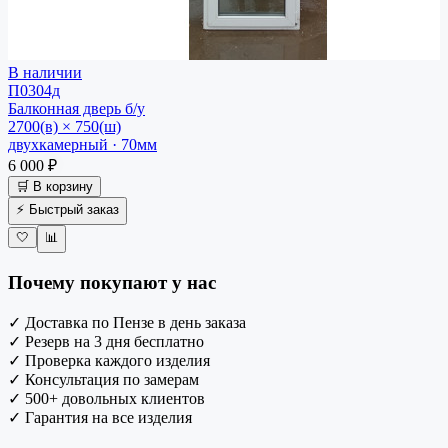
В наличии
П0304д
Балконная дверь
б/у
2700(в) × 750(ш)
двухкамерный · 70мм
6 000 ₽
🛒 В корзину
⚡ Быстрый заказ
🤍
📊
Почему покупают у нас
✓
Доставка по Пензе в день заказа
✓
Резерв на 3 дня бесплатно
✓
Проверка каждого изделия
✓
Консультация по замерам
✓
500+ довольных клиентов
✓
Гарантия на все изделия