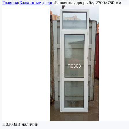
Главная
›
Балконные двери
›
Балконная дверь
б/у
2700×750 мм
П0303д
В наличии