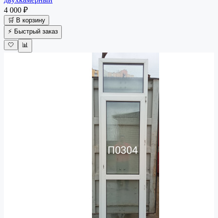
4 000 ₽
🛒 В корзину
⚡ Быстрый заказ
🤍
📊