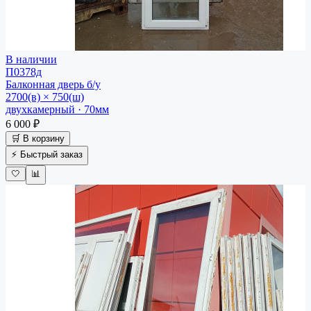
В наличии
П0378д
Балконная дверь
б/у
2700(в) × 750(ш)
двухкамерный · 70мм
6 000 ₽
🛒 В корзину
⚡ Быстрый заказ
🤍
📊