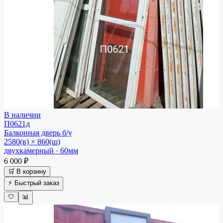
В наличии
П0621д
Балконная дверь
б/у
2580(в) × 860(ш)
двухкамерный · 60мм
6 000 ₽
🛒 В корзину
⚡ Быстрый заказ
🤍
📊