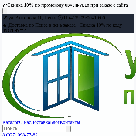
🎉
Скидка
10
%
по промокоду
при заказе с сайта
UDACHNYE10
📍
ул. Антонова 1Г, Пенза
|
🕐
Пн–Сб: 09:00–19:00
🔥 Доставка по Пензе в день заказа · Скидка
10
% по коду
UDACHNYE10
Каталог
О нас
Доставка
Блог
Контакты
8 (927) 098-77-82