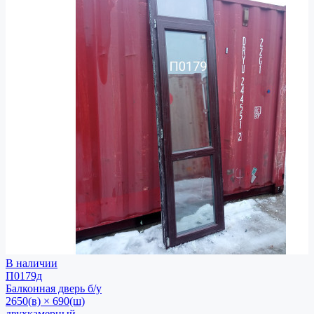
В наличии
П0179д
Балконная дверь
б/у
2650(в) × 690(ш)
двухкамерный